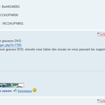
: BeAllG40001
 RICOHJPNR00
e : RICOHJPNR01
et graveurs DVD :
opic.php?t=7783
son graveur DVD, ensuite vous faites des essais en vous passant les suppor
s rejoindre.
S'enregistrer