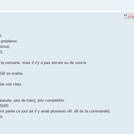
D.
 problème.
essus,
AS
 la semaine, mais il n'y a pas encore eu de soucis
USB en maitre.
ler voir chez :
atuite, pas de frais), prix compétitifs.
15h00
 partie ce jour (et il y avait plusieurs réf. dif.ds la commande).
is.