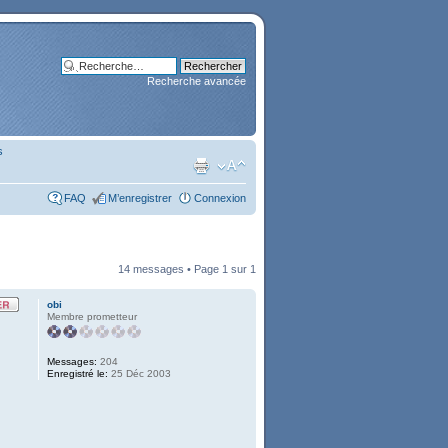
Recherche avancée
s
FAQ
M’enregistrer
Connexion
14 messages • Page
1
sur
1
obi
Membre prometteur
Messages:
204
Enregistré le:
25 Déc 2003