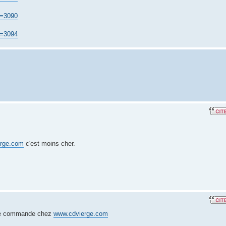
d=3090
d=3094
erge.com
c'est moins cher.
tite commande chez
www.cdvierge.com