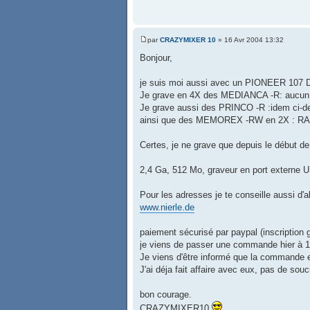
par
CRAZYMIXER 10
» 16 Avr 2004 13:32
Bonjour,
je suis moi aussi avec un PIONEER 107 
Je grave en 4X des MEDIANCA -R: aucun
Je grave aussi des PRINCO -R :idem ci-d
ainsi que des MEMOREX -RW en 2X : R
Certes, je ne grave que depuis le début de
2,4 Ga, 512 Mo, graveur en port externe 
Pour les adresses je te conseille aussi d'al
www.nierle.de
paiement sécurisé par paypal (inscription gr
je viens de passer une commande hier à 
Je viens d'être informé que la commande est
J'ai déja fait affaire avec eux, pas de souc
bon courage.
CRAZYMIXER10