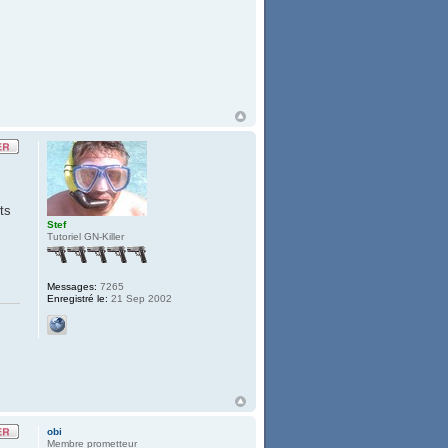
ts
Stef
Tutoriel GN-Killer
Messages:
7265
Enregistré le:
21 Sep 2002
obi
Membre prometteur