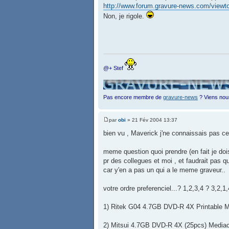
http://www.forum.gravure-news.com/viewt
Non, je rigole.
@+ Stef
Pas encore membre de
gravure-news
? Viens nou
par
obi
» 21 Fév 2004 13:37
bien vu , Maverick j'ne connaissais pas ce 
meme question quoi prendre (en fait je d
pr des collegues et moi , et faudrait pas q
car y'en a pas un qui a le meme graveur..
votre ordre preferenciel...? 1,2,3,4 ? 3,2,1,4
1) Ritek G04 4.7GB DVD-R 4X Printable 
2) Mitsui 4.7GB DVD-R 4X (25pcs) Medi