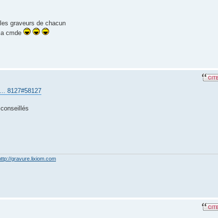
r les graveurs de chacun
t ma cmde
... 8127#58127
 conseillés
http://gravure.lixiom.com