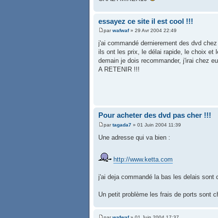
essayez ce site il est cool !!!
par
wafwaf
» 29 Avr 2004 22:49
j'ai commandé dernierement des dvd chez
ils ont les prix, le délai rapide, le choix et 
demain je dois recommander, j'irai chez e
A RETENIR !!!
Pour acheter des dvd pas cher !!!
par
tagada7
» 01 Juin 2004 11:39
Une adresse qui va bien :
http://www.ketta.com
j'ai deja commandé la bas les delais sont 
Un petit problème les frais de ports sont 
par
wafwaf
» 01 Juin 2004 17:37