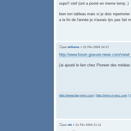
oups!! stef (ont a posté en meme temp..)
bien ton tableau mais si je dois repertorie
a la fin de l'année je n'aurais tjrs pas fai
par
williams
» 21 Fév 2004 14:17
http://www.forum.gravure-news.com/viewt 
j'ai ajouté le lien chez Pioneer des médias
http://www.faq-nero.com
|
http://nero.e-wsc.com
|
par
obi
» 21 Fév 2004 21:11