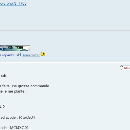
opic.php?t=7783
s rejoindre.
S'enregistrer
site !
ois faire une grosse commande
ue je me plante !
,?......
Mediacode : RitekG04
acode : MCI4XG01