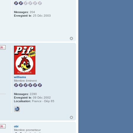
Messages:
204
Enregistré le:
25 Déc 2003
williams
Membre éminent
Messages:
2290
Enregistré le:
09 Déc 2002
Localisation:
France - Dép 65
obi
Membre prometteur