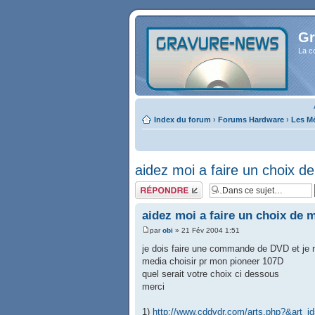
Gr
La c
Index du forum
›
Forums Hardware
›
Les Mé
aidez moi a faire un choix d
Répondre
aidez moi a faire un choix de m
par
obi
» 21 Fév 2004 1:51
je dois faire une commande de DVD et je 
media choisir pr mon pioneer 107D
quel serait votre choix ci dessous
merci
1)
http://www.cddvdr.com/arts.php?&art_i