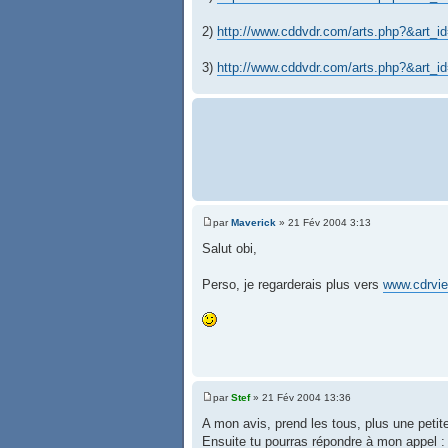
2)
http://www.cddvdr.com/arts.php?&art_i
3)
http://www.cddvdr.com/arts.php?&art_i
par
Maverick
» 21 Fév 2004 3:13
Salut obi,
Perso, je regarderais plus vers
www.cdrvi
par
Stef
» 21 Fév 2004 13:36
A mon avis, prend les tous, plus une pe
Ensuite tu pourras répondre à mon appel :