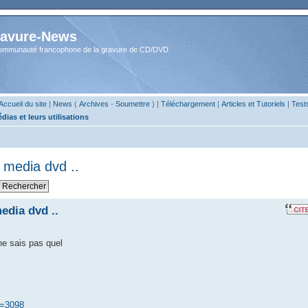
avure-News
ommunauté francophone de la gravure de CD/DVD
Accueil du site
|
News
(
Archives
-
Soumettre
) |
Téléchargement
|
Articles et Tutoriels
|
Test
dias et leurs utilisations
e media dvd ..
edia dvd ..
ne sais pas quel
d=3098