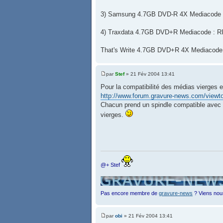
3) Samsung 4.7GB DVD-R 4X Mediacode 
4) Traxdata 4.7GB DVD+R Mediacode :
That's Write 4.7GB DVD+R 4X Mediacod
par
Stef
» 21 Fév 2004 13:41
Pour la compatibilité des médias vierges 
http://www.forum.gravure-news.com/viewt
Chacun prend un spindle compatible avec 
vierges.
@+ Stef
Pas encore membre de
gravure-news
? Viens nou
par
obi
» 21 Fév 2004 13:41