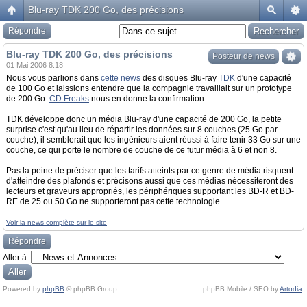
Blu-ray TDK 200 Go, des précisions
Répondre
Blu-ray TDK 200 Go, des précisions
Posteur de news
01 Mai 2006 8:18
Nous vous parlions dans
cette news
des disques Blu-ray
TDK
d'une capacité
de 100 Go et laissions entendre que la compagnie travaillait sur un prototype
de 200 Go.
CD Freaks
nous en donne la confirmation.
TDK développe donc un média Blu-ray d'une capacité de 200 Go, la petite
surprise c'est qu'au lieu de répartir les données sur 8 couches (25 Go par
couche), il semblerait que les ingénieurs aient réussi à faire tenir 33 Go sur une
couche, ce qui porte le nombre de couche de ce futur média à 6 et non 8.
Pas la peine de préciser que les tarifs atteints par ce genre de média risquent
d'atteindre des plafonds et précisons aussi que ces médias nécessiteront des
lecteurs et graveurs appropriés, les périphériques supportant les BD-R et BD-
RE de 25 ou 50 Go ne supporteront pas cette technologie.
Voir la news complète sur le site
Répondre
Aller à:
Powered by
phpBB
© phpBB Group.
phpBB Mobile / SEO by
Artodia
.