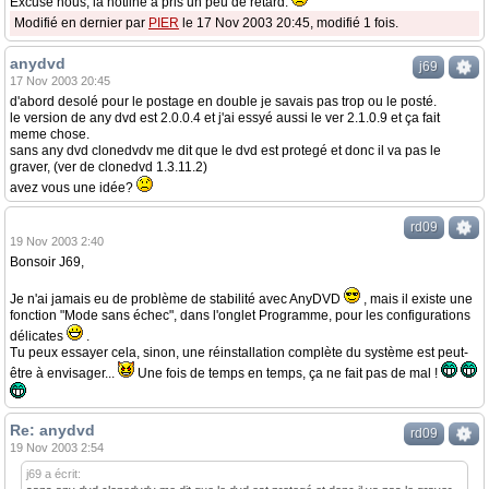
Excuse nous, la hotline a pris un peu de retard.
Modifié en dernier par
PIER
le 17 Nov 2003 20:45, modifié 1 fois.
anydvd
j69
17 Nov 2003 20:45
d'abord desolé pour le postage en double je savais pas trop ou le posté.
le version de any dvd est 2.0.0.4 et j'ai essyé aussi le ver 2.1.0.9 et ça fait
meme chose.
sans any dvd clonedvdv me dit que le dvd est protegé et donc il va pas le
graver, (ver de clonedvd 1.3.11.2)
avez vous une idée?
rd09
19 Nov 2003 2:40
Bonsoir J69,
Je n'ai jamais eu de problème de stabilité avec AnyDVD
, mais il existe une
fonction "Mode sans échec", dans l'onglet Programme, pour les configurations
délicates
.
Tu peux essayer cela, sinon, une réinstallation complète du système est peut-
être à envisager...
Une fois de temps en temps, ça ne fait pas de mal !
Re: anydvd
rd09
19 Nov 2003 2:54
j69 a écrit: