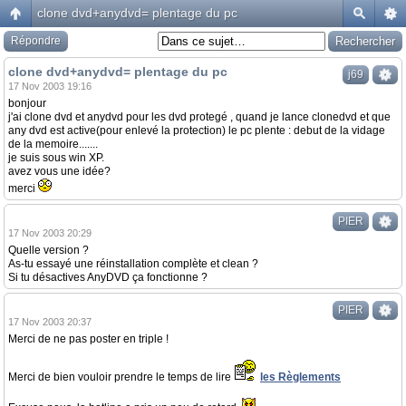
clone dvd+anydvd= plentage du pc
Répondre
clone dvd+anydvd= plentage du pc
j69
17 Nov 2003 19:16
bonjour
j'ai clone dvd et anydvd pour les dvd protegé , quand je lance clonedvd et que
any dvd est active(pour enlevé la protection) le pc plente : debut de la vidage
de la memoire.......
je suis sous win XP.
avez vous une idée?
merci
PIER
17 Nov 2003 20:29
Quelle version ?
As-tu essayé une réinstallation complète et clean ?
Si tu désactives AnyDVD ça fonctionne ?
PIER
17 Nov 2003 20:37
Merci de ne pas poster en triple !
Merci de bien vouloir prendre le temps de lire
les Règlements