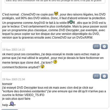
sans any dvd clonedvdv me dit que le dvd est protegé et donc il va pas le graver
C'est normal :
CloneDVD
ne copie pas
, pour des raisons légales, les DVD
protégés, soit 90% des DVD vidéos. Donc, il faut d'abord enlever la protection.
Un programme comme
AnyDVD
le fait à la volée
, dès que le DVD est lu
par le lecteur. C'est certainement le plus confortable. Mais tu peux passer aussi
par un programme plus classique, comme
DVD Decrypter
, par exemple, avec
lequel tu peux copier sur ton disque dur une version déprotégée du DVD,
version que tu graveras ensuite avec
CloneDVD
sur un DVD±R/RW.
j69
19 Nov 2003 14:15
ok merci pout ces conseilles, j'ai deja esseyé le mode sans echec mais je
pense que j'ai mal utilisé le anydvd , pour moi je devais le faire foctionner en
meme temps que clone dvd , j'ai tore?
comment foctionne anydvd?
j69
19 Nov 2003 21:34
bonsoir
j'ai esseyé DVD Decrypter tous est ok mais avec clon dvd je click sur
"ecriture des données existantes" j'ai une erreure qui me dit qu'il n'arrive pas a
ouvrire le fichier VIDEO_TS.IFO
je sais plus quoi faire
help