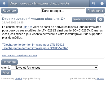
Deux nouveaux firmwares chez Lite-On
Répondre
Deux nouveaux firmwares chez Lite-On
Posteur de news
25 Aoû 2005 19:25
Le constructeur
Lite-On
vient de sortir de nouvelles mises à jour de firmwares
pour deux de ses modèles : le LTN-5291S ainsi que le SOHC-5236V. Dans les
2 cas, ces mises à jour visent à permettre à votre lecteur/graveur de supporter
plus de médias.
Télécharger le dernier firmware pour LTN-5291S
Télécharger le dernier firmware pour SOHC-5236V
Voir la news complète sur le site
Répondre
Aller à:
Powered by
phpBB
© phpBB Group.
phpBB Mobile / SEO by
Artodia
.