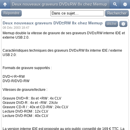
Deux nouveaux graveurs DVD±RW 8x chez Memup
Répondre
Deux nouveaux graveurs DVD±RW 8x chez Memup
ditche
08 Déc 2003 18:47
Memup double la vitesse de gravure de ses graveurs DVD±RW interne IDE et
externe USB 2.0.
Caractéristiques techniques des graveurs DVD±RW 8x interne IDE / externe
USB 2.0:
Formats de gravure supportés :
DVD+/-R+RW
DVD-R/DVD-RW
Vitesses de gravure/lecture :
Gravure DVD+R : 8x et +RW : 4x CLV
Gravure DVD-R : 4x et –RW : 2Xclv
Gravure CD-R / : 40x et CD-RW : 24x CLV
Lecture DVD-ROM : 12x CLV
Lecture DVD-ROM : 40x CLV
La version interne IDE est proposée au prix public conseillé de 169 € TTC. La