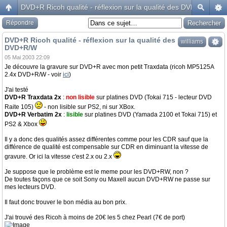
DVD+R Ricoh qualité - réflexion sur la qualité des DVD+R/W
Répondre
DVD+R Ricoh qualité - réflexion sur la qualité des
williams
DVD+R/W
05 Mai 2003 22:09
Je découvre la gravure sur DVD+R avec mon petit Traxdata (ricoh MP5125A
2.4x DVD+R/W - voir
ici
)
J'ai testé
DVD+R Traxdata 2x
:
non lisible
sur platines DVD (Tokai 715 - lecteur DVD
Raite 105)
- non lisible sur PS2, ni sur XBox.
DVD+R Verbatim 2x
:
lisible
sur platines DVD (Yamada 2100 et Tokai 715) et
PS2 & Xbox
Il y a donc des qualités assez différentes comme pour les CDR sauf que la
différence de qualité est compensable sur CDR en diminuant la vitesse de
gravure. Or ici la vitesse c'est 2.x ou 2.x
Je suppose que le problème est le meme pour les DVD+RW, non ?
De toutes façons que ce soit Sony ou Maxell aucun DVD+RW ne passe sur
mes lecteurs DVD.
Il faut donc trouver le bon média au bon prix.
J'ai trouvé des Ricoh à moins de 20€ les 5 chez Pearl (7€ de port)