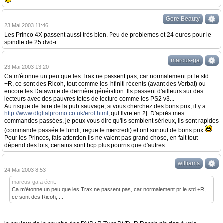
Gore Beauty
23 Mai 2003 11:46
Les Princo 4X passent aussi très bien. Peu de problemes et 24 euros pour le
spindle de 25 dvd-r
marcus-ga
23 Mai 2003 13:20
Ca m'étonne un peu que les Trax ne passent pas, car normalement pr le std
+R, ce sont des Ricoh, tout comme les Infiniti récents (avant des Verbat) ou
encore les Datawrite de dernière génération. Ils passent d'ailleurs sur des
lecteurs avec des pauvres tetes de lecture comme les PS2 v3...
Au risque de faire de la pub sauvage, si vous cherchez des bons prix, il y a
http://www.digitalpromo.co.uk/erol.html
, qui livre en 2j. D'après mes
commandes passées, je peux vous dire qu'ils semblent sérieux, ils sont rapides
(commande passée le lundi, reçue le mercredi) et ont surtout de bons prix
.
Pour les Princos, fais attention ils ne valent pas grand chose, en fait tout
dépend des lots, certains sont bcp plus pourris que d'autres.
williams
24 Mai 2003 8:53
marcus-ga a écrit:
Ca m'étonne un peu que les Trax ne passent pas, car normalement pr le std +R,
ce sont des Ricoh, ...