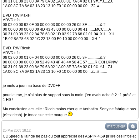
30 31 01 39 23 00 8A 79 6A 02 1A 00 8E 7A 6A 02 01.9#..YJ....ZJ.
1A 00 8C 7A 6A 02 1A 23 13 10 F0 10 00 00 00 00 ...ZJ..#........
DVD+RW Maxell
ADVDInfo
08 02 00 00 92 0F 00 00 00 03 00 00 00 26 05 3F .............&.?
00 00 00 00 00 00 00 4D 43 43 00 00 00 00 00 41 .......MCC.....A
30 31 00 39 23 02 84 78 68 02 1D 02 92 78 68 02 01.9#..XH....XH.
1B 02 8A 78 68 02 1C 22 13 00 E0 10 00 00 00 00 ...XH.."........
DVD+RW Ricoh
ADVDInfo
08 02 00 00 01 0F 04 00 00 03 00 00 00 26 05 3F .............&.?
00 00 00 00 00 00 00 52 49 43 4F 48 4A 50 4E 57 .......RICOHJPNW
30 31 01 39 23 00 8A 79 6A 02 1A 00 8E 7A 6A 02 01.9#..YJ....ZJ.
1A 00 8C 7A 6A 02 1A 23 13 10 F0 10 00 00 00 00 ...ZJ..#........
je mets à jour ma base de DVD+R
pour le trax, je n'ai plus de support sous la main. j'en avais acheté 2 : 1 prété et
1 HS !
Ma conclusion actuelle : Ricoh moins cher que Verbatim. Sony ne fabrique pas
(c'est ricoh). je fonce sur cette marque
marcus-ga
25 Mai 2003 18:12
CDSpeed a l'air de ne pas du tout apprécier des ASPI > 4.69 pr lire ces infos et