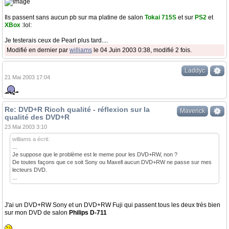
Ils passent sans aucun pb sur ma platine de salon
Tokai 715S
et sur
PS2
et
XBox
:lol:
Je testerais ceux de Pearl plus tard....
Modifié en dernier par
williams
le 04 Juin 2003 0:38, modifié 2 fois.
Laddyc
21 Mai 2003 17:04
Re: DVD+R Ricoh qualité - réflexion sur la
Maverick
qualité des DVD+R
23 Mai 2003 3:10
williams a écrit:
...
Je suppose que le problème est le meme pour les DVD+RW, non ?
De toutes façons que ce soit Sony ou Maxell aucun DVD+RW ne passe sur mes
lecteurs DVD.
...
J'ai un DVD+RW Sony et un DVD+RW Fuji qui passent tous les deux trés bien
sur mon DVD de salon
Philips D-711