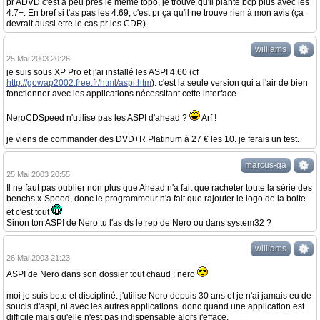
pr ADVD c'est à peu près le meme topo, je trouve qu'il plante bcp plus avec les
4.7+. En bref si t'as pas les 4.69, c'est pr ça qu'il ne trouve rien à mon avis (ça
devrait aussi etre le cas pr les CDR).
williams
25 Mai 2003 20:26
je suis sous XP Pro et j'ai installé les ASPI 4.60 (cf
http://gowap2002.free.fr/html/aspi.htm
). c'est la seule version qui a l'air de bien
fonctionner avec les applications nécessitant cette interface.
NeroCDSpeed n'utilise pas les ASPI d'ahead ?
Arf !
je viens de commander des DVD+R Platinum à 27 € les 10. je ferais un test.
marcus-ga
25 Mai 2003 20:55
Il ne faut pas oublier non plus que Ahead n'a fait que racheter toute la série des
benchs x-Speed, donc le programmeur n'a fait que rajouter le logo de la boite
et c'est tout
Sinon ton ASPI de Nero tu l'as ds le rep de Nero ou dans system32 ?
williams
26 Mai 2003 21:23
ASPI de Nero dans son dossier tout chaud : nero
moi je suis bete et discipliné. j'utilise Nero depuis 30 ans et je n'ai jamais eu de
soucis d'aspi, ni avec les autres applications. donc quand une application est
difficile mais qu'elle n'est pas indispensable alors j'efface.