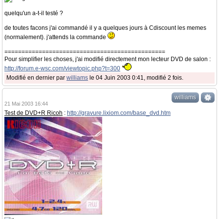
quelqu'un a-t-il testé ?
de toutes facons j'ai commandé il y a quelques jours à Cdiscount les memes
(normalement). j'attends la commande
===============================================
Pour simplifier les choses, j'ai modifié directement mon lecteur DVD de salon :
http://forum.e-wsc.com/viewtopic.php?t=300
Modifié en dernier par
williams
le 04 Juin 2003 0:41, modifié 2 fois.
williams
21 Mai 2003 16:44
Test de DVD+R Ricoh
:
http://gravure.lixiom.com/base_dvd.htm