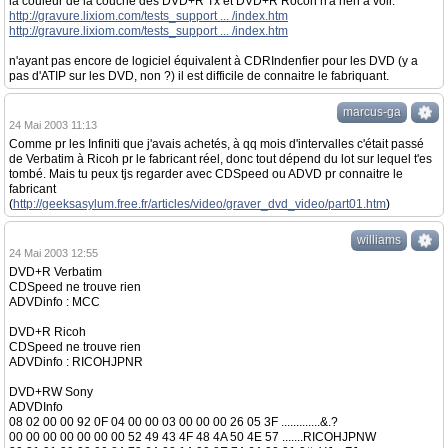
la couleur de la couche des DVD+R Tx et DVD+R Rocoh n'a rien à voir.
http://gravure.lixiom.com/tests_support ... /index.htm
http://gravure.lixiom.com/tests_support ... /index.htm
n'ayant pas encore de logiciel équivalent à CDRIndenfier pour les DVD (y a
pas d'ATIP sur les DVD, non ?) il est difficile de connaitre le fabriquant.
marcus-ga
24 Mai 2003 11:13
Comme pr les Infiniti que j'avais achetés, à qq mois d'intervalles c'était passé
de Verbatim à Ricoh pr le fabricant réel, donc tout dépend du lot sur lequel t'es
tombé. Mais tu peux tjs regarder avec CDSpeed ou ADVD pr connaitre le
fabricant
(
http://geeksasylum.free.fr/articles/video/graver_dvd_video/part01.htm
)
williams
24 Mai 2003 12:55
DVD+R Verbatim
CDSpeed ne trouve rien
ADVDinfo : MCC
DVD+R Ricoh
CDSpeed ne trouve rien
ADVDinfo : RICOHJPNR
DVD+RW Sony
ADVDInfo
08 02 00 00 92 0F 04 00 00 03 00 00 00 26 05 3F .............&.?
00 00 00 00 00 00 00 52 49 43 4F 48 4A 50 4E 57 .......RICOHJPNW