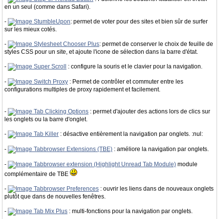
en un seul (comme dans Safari).
-
StumbleUpon
: permet de voter pour des sites et bien sûr de surfer
sur les mieux cotés.
-
Stylesheet Chooser Plus
: permet de conserver le choix de feuille de
styles CSS pour un site, et ajoute l'icone de sélection dans la barre d'état.
-
Super Scroll
: configure la souris et le clavier pour la navigation.
-
Switch Proxy
: Permet de contrôler et commuter entre les
configurations multiples de proxy rapidement et facilement.
-
Tab Clicking Options
: permet d'ajouter des actions lors de clics sur
les onglets ou la barre d'onglet.
-
Tab Killer
: désactive entièrement la navigation par onglets. :nul:
-
Tabbrowser Extensions (TBE)
: améliore la navigation par onglets.
-
Tabbrowser extension (Highlight Unread Tab Module)
module
complémentaire de TBE
-
Tabbrowser Preferences
: ouvrir les liens dans de nouveaux onglets
plutôt que dans de nouvelles fenêtres.
-
Tab Mix Plus
: multi-fonctions pour la navigation par onglets.