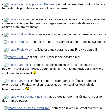
-
External application Buttons
: permet de créer des boutons dans la
barre d'outils pour lancer une application externe.
-
Fasterfox
: accélère la navigation en améliorant les paramètres de
connexion et en préchargeant les pages. que tout le monde devrais avoir
comme première extension
-
Findbar Basics
: ajoute un bouton pour ouvrir la barre de recherche.
-
Firebidule
: changez le nom de votre navigateur !. assez sympatoch
-
FirefoxView
: affiche la page courante dans Firefox depuis IE.
-
FireFTP
: client FTP. qui fonctionne pas trop mal
-
FlashBlock
: bloque les animation flash et les remplace par un
bouton ; il faut cliquer dessus pour les lancer. Permet de naviguer plus vite et
configurable aisement
-
FlashGot
: intégration des gestionnaires de téléchargement
externes dans Firefox. fonctionne avec quasiment tout les logiciels de
téléchargements
-
Flat Bookmark Editing
: ajoute des fonctionnalités dans la gestion
des marque-pages.
-
Focus Last Selected Tab
: permet de revenir automatiquement à