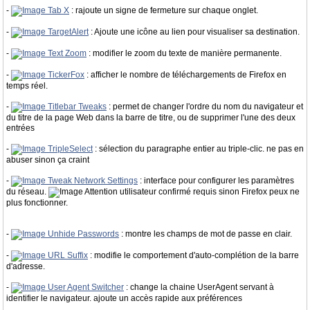
-
Tab X
: rajoute un signe de fermeture sur chaque onglet.
-
TargetAlert
: Ajoute une icône au lien pour visualiser sa destination.
-
Text Zoom
: modifier le zoom du texte de manière permanente.
-
TickerFox
: afficher le nombre de téléchargements de Firefox en
temps réel.
-
Titlebar Tweaks
: permet de changer l'ordre du nom du navigateur et
du titre de la page Web dans la barre de titre, ou de supprimer l'une des deux
entrées
-
TripleSelect
: sélection du paragraphe entier au triple-clic. ne pas en
abuser sinon ça craint
-
Tweak Network Settings
: interface pour configurer les paramètres
du réseau.
Attention utilisateur confirmé requis sinon Firefox peux ne
plus fonctionner.
-
Unhide Passwords
: montre les champs de mot de passe en clair.
-
URL Suffix
: modifie le comportement d'auto-complétion de la barre
d'adresse.
-
User Agent Switcher
: change la chaine UserAgent servant à
identifier le navigateur. ajoute un accès rapide aux préférences