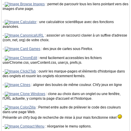
-
Browse Images
: permet de parcourir tous les liens pointant vers des
images d'une page.
-
Calculator
: une calculatrice scientifique avec des fonctions
avancées.
-
CanonicalURL
: associer un raccourci clavier à un suffixe d'adresse
(com, net, org) de votre choix.
-
Card Games
: des jeux de cartes sous Firefox.
-
ChromEdit
: rend facilement accessibles les fichiers
userChrome.css, userContent.css, user.js, prefs.js.
-
Click2Tab
: ouvrir les marque-pages et éléments d'historique dans
des onglets et rouvrir les onglets récemment fermés.
-
Clines
: aligner des boules de même couleur. Cht'y jeux en ligne
-
Clone Windows
: clone au choix dans un onglet ou une fenêtre,
l'URL actuelle, y compris la page d'accueil et l'historique.
-
ColorZilla
: Permet entre autre de prélever le code des couleurs
dans une page Web.
Présente un cht'y bug de recherche de mise à jour mais fonctionne nikel
-
Compact Menu
: réorganise le menu options.