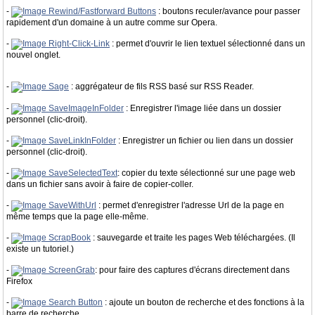
-
Rewind/Fastforward Buttons
: boutons reculer/avance pour passer
rapidement d'un domaine à un autre comme sur Opera.
-
Right-Click-Link
: permet d'ouvrir le lien textuel sélectionné dans un
nouvel onglet.
-
Sage
: aggrégateur de fils RSS basé sur RSS Reader.
-
SaveImageInFolder
: Enregistrer l'image liée dans un dossier
personnel (clic-droit).
-
SaveLinkInFolder
: Enregistrer un fichier ou lien dans un dossier
personnel (clic-droit).
-
SaveSelectedText
: copier du texte sélectionné sur une page web
dans un fichier sans avoir à faire de copier-coller.
-
SaveWithUrl
: permet d'enregistrer l'adresse Url de la page en
même temps que la page elle-même.
-
ScrapBook
: sauvegarde et traite les pages Web téléchargées. (Il
existe un tutoriel.)
-
ScreenGrab
: pour faire des captures d'écrans directement dans
Firefox
-
Search Button
: ajoute un bouton de recherche et des fonctions à la
barre de recherche.