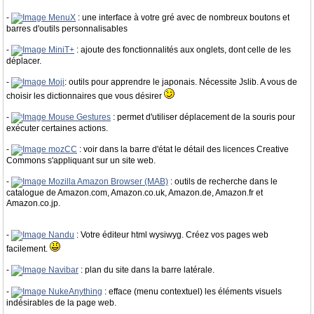
-
MenuX
: une interface à votre gré avec de nombreux boutons et
barres d'outils personnalisables
-
MiniT+
: ajoute des fonctionnalités aux onglets, dont celle de les
déplacer.
-
Moji
: outils pour apprendre le japonais. Nécessite Jslib. A vous de
choisir les dictionnaires que vous désirer
-
Mouse Gestures
: permet d'utiliser déplacement de la souris pour
exécuter certaines actions.
-
mozCC
: voir dans la barre d'état le détail des licences Creative
Commons s'appliquant sur un site web.
-
Mozilla Amazon Browser (MAB)
: outils de recherche dans le
catalogue de Amazon.com, Amazon.co.uk, Amazon.de, Amazon.fr et
Amazon.co.jp.
-
Nandu
: Votre éditeur html wysiwyg. Créez vos pages web
facilement.
-
Navibar
: plan du site dans la barre latérale.
-
NukeAnything
: efface (menu contextuel) les éléments visuels
indésirables de la page web.