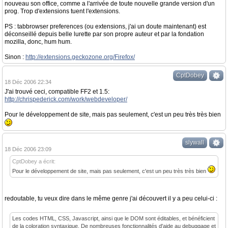
nouveau son office, comme a l'arrivée de toute nouvelle grande version d'un
prog. Trop d'extensions tuent l'extensions.
PS : tabbrowser preferences (ou extensions, j'ai un doute maintenant) est
déconseillé depuis belle lurette par son propre auteur et par la fondation
mozilla, donc, hum hum.
Sinon :
http://extensions.geckozone.org/Firefox/
CptDobey
18 Déc 2006 22:34
J'ai trouvé ceci, compatible FF2 et 1.5:
http://chrispederick.com/work/webdeveloper/
Pour le développement de site, mais pas seulement, c'est un peu très très bien
slywall
18 Déc 2006 23:09
CptDobey a écrit:
Pour le développement de site, mais pas seulement, c'est un peu très très bien
redoutable, tu veux dire dans le même genre j'ai découvert il y a peu celui-ci :
Les codes HTML, CSS, Javascript, ainsi que le DOM sont éditables, et bénéficient
de la coloration syntaxique. De nombreuses fonctionnalités d'aide au debuggage et