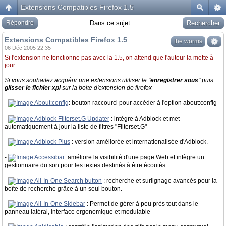
Extensions Compatibles Firefox 1.5
Répondre
Extensions Compatibles Firefox 1.5
the worms
06 Déc 2005 22:35
Si l'extension ne fonctionne pas avec la 1.5, on attend que l'auteur la mette à
jour...
Si vous souhaitez acquérir une extensions utiliser le "
enregistrer sous
" puis
glisser le fichier xpi
sur la boite d'extension de firefox
-
About:config
: bouton raccourci pour accéder à l'option about:config
-
Adblock Filterset.G Updater
: intègre à Adblock et met
automatiquement à jour la liste de filtres "Filterset.G"
-
Adblock Plus
: version améliorée et internationalisée d'Adblock.
-
Accessibar
: améliore la visibilité d'une page Web et intègre un
gestionnaire du son pour les textes destinés à être écoutés.
-
All-In-One Search button
: recherche et surlignage avancés pour la
boîte de recherche grâce à un seul bouton.
-
All-In-One Sidebar
: Permet de gérer à peu près tout dans le
panneau latéral, interface ergonomique et modulable