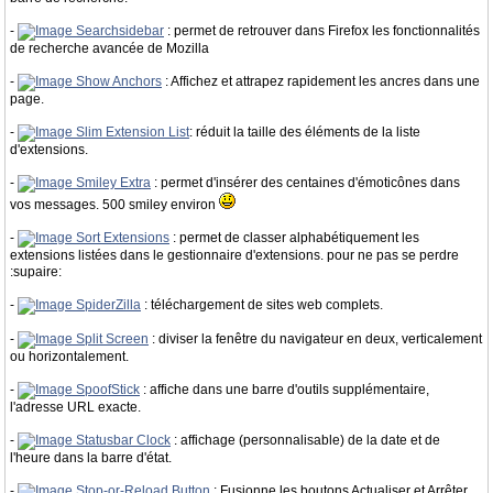
-
Searchsidebar
: permet de retrouver dans Firefox les fonctionnalités
de recherche avancée de Mozilla
-
Show Anchors
: Affichez et attrapez rapidement les ancres dans une
page.
-
Slim Extension List
: réduit la taille des éléments de la liste
d'extensions.
-
Smiley Extra
: permet d'insérer des centaines d'émoticônes dans
vos messages. 500 smiley environ
-
Sort Extensions
: permet de classer alphabétiquement les
extensions listées dans le gestionnaire d'extensions. pour ne pas se perdre
:supaire:
-
SpiderZilla
: téléchargement de sites web complets.
-
Split Screen
: diviser la fenêtre du navigateur en deux, verticalement
ou horizontalement.
-
SpoofStick
: affiche dans une barre d'outils supplémentaire,
l'adresse URL exacte.
-
Statusbar Clock
: affichage (personnalisable) de la date et de
l'heure dans la barre d'état.
-
Stop-or-Reload Button
: Fusionne les boutons Actualiser et Arrêter