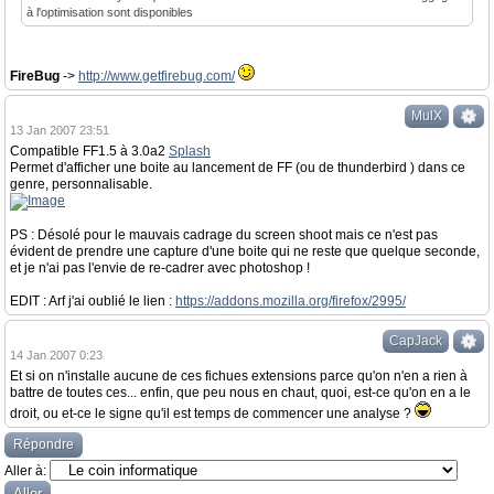
à l'optimisation sont disponibles
FireBug
->
http://www.getfirebug.com/
MulX
13 Jan 2007 23:51
Compatible FF1.5 à 3.0a2
Splash
Permet d'afficher une boite au lancement de FF (ou de thunderbird ) dans ce
genre, personnalisable.
PS : Désolé pour le mauvais cadrage du screen shoot mais ce n'est pas
évident de prendre une capture d'une boite qui ne reste que quelque seconde,
et je n'ai pas l'envie de re-cadrer avec photoshop !
EDIT : Arf j'ai oublié le lien :
https://addons.mozilla.org/firefox/2995/
CapJack
14 Jan 2007 0:23
Et si on n'installe aucune de ces fichues extensions parce qu'on n'en a rien à
battre de toutes ces... enfin, que peu nous en chaut, quoi, est-ce qu'on en a le
droit, ou et-ce le signe qu'il est temps de commencer une analyse ?
Répondre
Aller à: