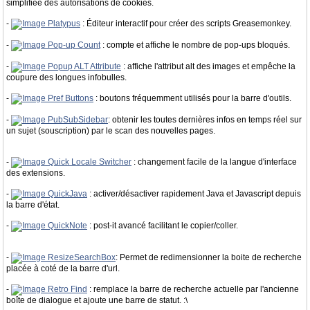
simplifiée des autorisations de cookies.
-
Platypus
: Éditeur interactif pour créer des scripts Greasemonkey.
-
Pop-up Count
: compte et affiche le nombre de pop-ups bloqués.
-
Popup ALT Attribute
: affiche l'attribut alt des images et empêche la
coupure des longues infobulles.
-
Pref Buttons
: boutons fréquemment utilisés pour la barre d'outils.
-
PubSubSidebar
: obtenir les toutes dernières infos en temps réel sur
un sujet (souscription) par le scan des nouvelles pages.
-
Quick Locale Switcher
: changement facile de la langue d'interface
des extensions.
-
QuickJava
: activer/désactiver rapidement Java et Javascript depuis
la barre d'état.
-
QuickNote
: post-it avancé facilitant le copier/coller.
-
ResizeSearchBox
: Permet de redimensionner la boite de recherche
placée à coté de la barre d'url.
-
Retro Find
: remplace la barre de recherche actuelle par l'ancienne
boîte de dialogue et ajoute une barre de statut. :\