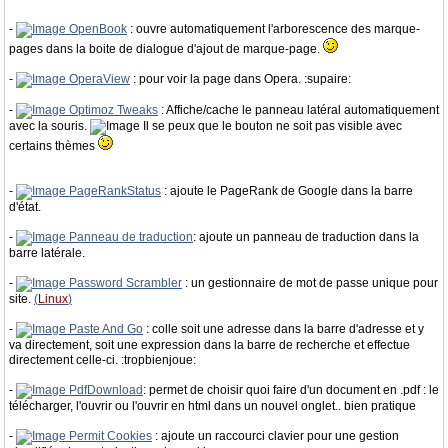
-
OpenBook
: ouvre automatiquement l'arborescence des marque-
pages dans la boite de dialogue d'ajout de marque-page.
-
OperaView
: pour voir la page dans Opera. :supaire:
-
Optimoz Tweaks
: Affiche/cache le panneau latéral automatiquement
avec la souris.
Il se peux que le bouton ne soit pas visible avec
certains thèmes
-
PageRankStatus
: ajoute le PageRank de Google dans la barre
d'état.
-
Panneau de traduction
: ajoute un panneau de traduction dans la
barre latérale.
-
Password Scrambler
: un gestionnaire de mot de passe unique pour
site.
(
Linux
)
-
Paste And Go
: colle soit une adresse dans la barre d'adresse et y
va directement, soit une expression dans la barre de recherche et effectue
directement celle-ci. :tropbienjoue:
-
PdfDownload
: permet de choisir quoi faire d'un document en .pdf : le
télécharger, l'ouvrir ou l'ouvrir en html dans un nouvel onglet.. bien pratique
-
Permit Cookies
: ajoute un raccourci clavier pour une gestion