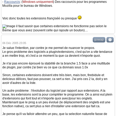
-
Raccourcis
: (
Windows uniquement
) Des raccourcis pour les programmes
Mozilla pour le bureau de Windows.
Voic donc toutes les extensions françiséé ou presque
il faut savoir que certaines extensions ne fonctionne pas selon le
thème que vous avez (souvent celle qui rajoute un bouton)....
gowap
06 Déc 2005 23:05
Je salue l'intention, par contre je me permet de nuancer le propos.
Le gros probleme des logiciels a plugin/extensions, c'est qu'on a vite tendance
a en mettre trop, et c'est a ce moment la que ca devient n'importe quoi.
Je n'ai pas encore éprouvé la stabilité de la branche 1.5 face a une multitude
de plugin, par contre j'ai bien vu ce que ca donnais sous 1.0x
Sinon, certaines extensions doivent etre très bien, mais bon, firebidule et
delicieux délices, faut pas pousser, ca sert a rien. J'ai pris ces 2 la, doit y en
avoir d'autres de la liste.
Un autre probleme : l'évolution du logiciel par rapport aux extensions. A la
base, les extensions sont la pour compléter le programme. On a ainsi eut plein
d'extensions qui font tout et n'importe quoi avec/pour les onglets.
Maintenant que le prog a un peu évolué (le déplacement des onglets est une
fonction native), ca sert plus a rien d'installer une extension qui fait ca.
Je pense qu'il va falloir attendre un peu, que la selection naturelle fasse de