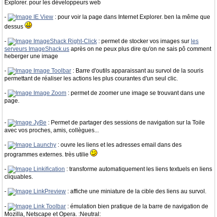
Explorer. pour les développeurs web
-
IE View
: pour voir la page dans Internet Explorer. ben la même que
dessus
-
ImageShack Right-Click
: permet de stocker vos images sur
les
serveurs ImageShack.us
après on ne peux plus dire qu'on ne sais pô comment
heberger une image
-
Image Toolbar
: Barre d'outils apparaissant au survol de la souris
permettant de réaliser les actions les plus courantes d'un seul clic.
-
Image Zoom
: permet de zoomer une image se trouvant dans une
page.
-
JyBe
: Permet de partager des sessions de navigation sur la Toile
avec vos proches, amis, collègues...
-
Launchy
: ouvre les liens et les adresses email dans des
programmes externes. très utilie
-
Linkification
: transforme automatiquement les liens textuels en liens
cliquables.
-
LinkPreview
: affiche une miniature de la cible des liens au survol.
-
Link Toolbar
: émulation bien pratique de la barre de navigation de
Mozilla, Netscape et Opera. :Neutral: