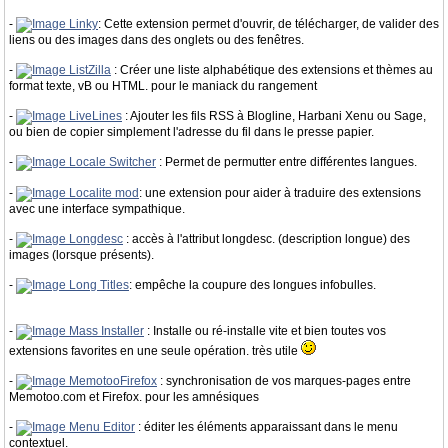
-
Linky
: Cette extension permet d'ouvrir, de télécharger, de valider des
liens ou des images dans des onglets ou des fenêtres.
-
ListZilla
: Créer une liste alphabétique des extensions et thèmes au
format texte, vB ou HTML. pour le maniack du rangement
-
LiveLines
: Ajouter les fils RSS à Blogline, Harbani Xenu ou Sage,
ou bien de copier simplement l'adresse du fil dans le presse papier.
-
Locale Switcher
: Permet de permutter entre différentes langues.
-
Localite mod
: une extension pour aider à traduire des extensions
avec une interface sympathique.
-
Longdesc
: accès à l'attribut longdesc. (description longue) des
images (lorsque présents).
-
Long Titles
: empêche la coupure des longues infobulles.
-
Mass Installer
: Installe ou ré-installe vite et bien toutes vos
extensions favorites en une seule opération. très utile
-
MemotooFirefox
: synchronisation de vos marques-pages entre
Memotoo.com et Firefox. pour les amnésiques
-
Menu Editor
: éditer les éléments apparaissant dans le menu
contextuel.