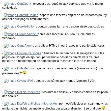
-
ConQuery
: envoyer des requêtes aux services web via le menu
contextuel.
-
Content Holder
: sépare une fenêtre / onglet en deux parties pour y
afficher deux pages simultanément.
-
CookieButton
: bouton permettant une gestion aisée des cookies.
-
Create Shortcut
: crée des raccourcis-bureau sur le bureau
Windows.
-
CuneAform
: un éditeur HTML intégré, avec une partie style (css).
-
CustomizeGoogle
: Améliore la recherche et la navigation sur les
pages de Google en ajoutant par exemple des liens directs vers d'autres
moteurs de recherche ou en complétant la recherche lors de la frappe.
-
CuteMenus2
: ajoute des icônes aux menus (2ème version). ma
préférée des 2
-
Crystal SVG
: ajoute des icônes aux menus (version SVG).
-
Délicieux délices
: restaure les délicieux délices comme description.
des cookies.
-
Dr.Web anti-virus link checker
: permet d'effectuer un scan anti-virus
en ligne d'un fichier avant de le télécharger à partir d'un lien. trsè pratique