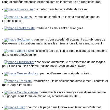
l'onglet précédemment sélectionné, lors de la fermeture de l'onglet courant.
-
ForecastFox
: la météo dans la barre d'état de Firefox.
-
FoxyTune
s : Permet de contrôler un lecteur multimédia depuis
Firefox et plus...
-
Freetranslate
: traduire des mots entre 10 langues.
-
Geckomenu
: un menu pour accéder directement aux rubriques de
Geckozone. très pratique mais fausse les mises à jours futur assez souvent...
-
Get File Size
: affiche la taille du fichier cible et d'autres informations
dans les propriétés du lien.
-
GmailNotifier
: connexion automatique et notification de messages
pour Gmail. tout les détenteur d'une boite Gmail devrais l'avoir.
-
Grease Monkey
: permet d'inserer des script dans firefox
-
GTranslate
: traduction du texte sélectionné avec le menu contextuel
(par Google-translate)
-
Google Preview
: visualiser les sites renvoyés lors d'une recherche
sur google, sous forme de miniature, accolées au résultat.
-
IE Tab
: pour voir la page dans Firefox avec le moteur d'Internet