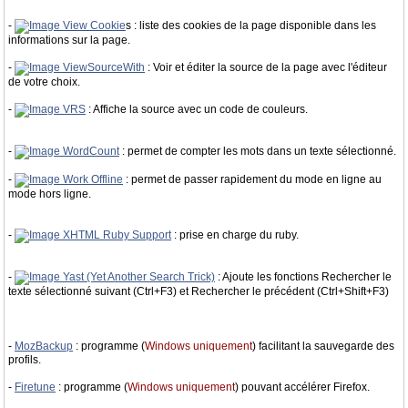
-
View Cookie
s : liste des cookies de la page disponible dans les
informations sur la page.
-
ViewSourceWith
: Voir et éditer la source de la page avec l'éditeur
de votre choix.
-
VRS
: Affiche la source avec un code de couleurs.
-
WordCount
: permet de compter les mots dans un texte sélectionné.
-
Work Offline
: permet de passer rapidement du mode en ligne au
mode hors ligne.
-
XHTML Ruby Support
: prise en charge du ruby.
-
Yast (Yet Another Search Trick)
: Ajoute les fonctions Rechercher le
texte sélectionné suivant (Ctrl+F3) et Rechercher le précédent (Ctrl+Shift+F3)
-
MozBackup
: programme (
Windows uniquement
) facilitant la sauvegarde des
profils.
-
Firetune
: programme (
Windows uniquement
) pouvant accélérer Firefox.