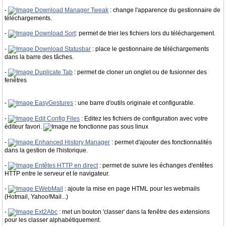
-
Download Manager Tweak
: change l'apparence du gestionnaire de
téléchargements.
-
Download Sort
: permet de trier les fichiers lors du téléchargement.
-
Download Statusbar
: place le gestionnaire de téléchargements
dans la barre des tâches.
-
Duplicate Tab
: permet de cloner un onglet ou de fusionner des
fenêtres
-
EasyGestures
: une barre d'outils originale et configurable.
-
Edit Config Files
: Editez les fichiers de configuration avec votre
éditeur favori.
ne fonctionne pas sous linux
-
Enhanced History Manager
: permet d'ajouter des fonctionnalités
dans la gestion de l'historique.
-
Entêtes HTTP en direct
: permet de suivre les échanges d'entêtes
HTTP entre le serveur et le navigateur.
-
EWebMail
: ajoute la mise en page HTML pour les webmails
(Hotmail, Yahoo!Mail...)
-
Ext2Abc
: met un bouton 'classer' dans la fenêtre des extensions
pour les classer alphabétiquement.