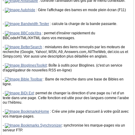
-
Anidisable
: contrôle l'animation des gifs par le menu contextuel.
-
Autohide
: Gère l'affichage des barres en mode plein écran (F11)
-
Bandwidth Tester
: calcule la charge de la bande passante.
-
BBCodeXtra
: permet d'insérer rapidement du
BBCode/HTML/XHTML dans vos messages.
-
BetterSearch
: miniatures des liens renvoyés par les moteurs de
recherche (Google, Yahoo!, MSN, A9, Answers.com, AllTheWeb, del.icio.us et
Simpy.com). Voir aussi une description plus détaillée en anglais.
-
BloglinesToolkit
: Boîte à outils pour Bloglines. (c'est un service
d'aggrégateur de nouvelles RSS en-ligne)
-
Bible Toolbar
: Barre de recherche dans une base de Bibles en
ligne.
-
BiDi Ext
: permet de changer la direction d’une page ou / et d’un
texte dans une page. Cette fonction est utile pour des langues comme l’arabe
ou l’hébreu.
-
BookmarksHome
: Crée une jolie page d'accueil à votre goût avec
vos marque-pages.
-
Bookmarks Synchronizer
: synchronise les marque-pages via un
serveur FTP.