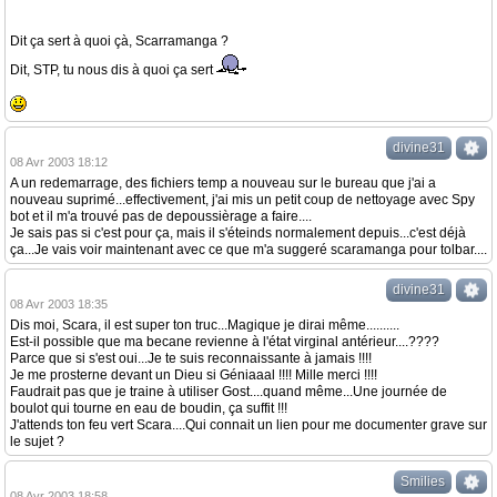
Dit ça sert à quoi çà, Scarramanga ?
Dit, STP, tu nous dis à quoi ça sert
divine31
08 Avr 2003 18:12
A un redemarrage, des fichiers temp a nouveau sur le bureau que j'ai a
nouveau suprimé...effectivement, j'ai mis un petit coup de nettoyage avec Spy
bot et il m'a trouvé pas de depoussièrage a faire....
Je sais pas si c'est pour ça, mais il s'éteinds normalement depuis...c'est déjà
ça...Je vais voir maintenant avec ce que m'a suggeré scaramanga pour tolbar....
divine31
08 Avr 2003 18:35
Dis moi, Scara, il est super ton truc...Magique je dirai même..........
Est-il possible que ma becane revienne à l'état virginal antérieur....????
Parce que si s'est oui...Je te suis reconnaissante à jamais !!!!
Je me prosterne devant un Dieu si Géniaaal !!!! Mille merci !!!!
Faudrait pas que je traine à utiliser Gost....quand même...Une journée de
boulot qui tourne en eau de boudin, ça suffit !!!
J'attends ton feu vert Scara....Qui connait un lien pour me documenter grave sur
le sujet ?
Smilies
08 Avr 2003 18:58