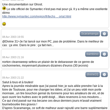
Une documentation sur Ghost.
Le site officiel de Symantec n'est pas mal pour çà. Il y a même une exellente
démo
http://www.symantec.com/region/fr/techs ... orial.html
Scaramanga
08 Avr 2003 19:55
@Divine 31>Je l'ai lancé sur mon PC, pas de probléme. Dans le meilleur de
cas : ça vire. Dans le pire : ça fait rien...
bambino
08 Avr 2003 21:16
norton cleansweep sefera un plaisir de te debarasser de ce genre de
cochonneries, moyennant plusieurs dizaines d'euros (30 jecrois)
divine31
09 Avr 2003 21:22
Salut à tous et à toutes!
Apres la journée misérable que j'ai passé hier, je suis allée prendre l'air à la
foire de Toulouse, pour me changer les idées..et j'ai un peu vidé mon porte
monnaie...un tire bouchon genial du tonnerre pour les amateurs de vin, et de
quoi ouvrir les huitres avec le petit doigt.....Mais revenons à nos moutons....
Ce qui s'est passé sur ma becane ces deux derniers jours m'avait vraiment
tourneboulée tres gravos !
D'apres Scaramanga, ce soft de malheur avair rajouté une barre suplémentaire