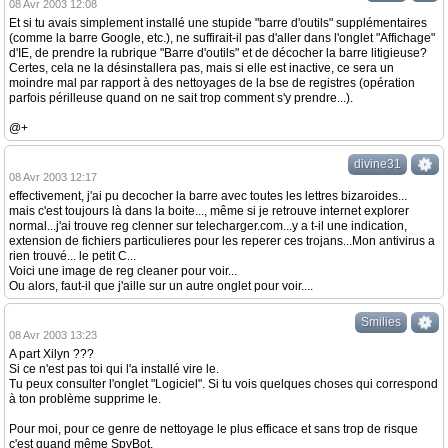
08 Avr 2003 12:08
Et si tu avais simplement installé une stupide "barre d'outils" supplémentaires
(comme la barre Google, etc.), ne suffirait-il pas d'aller dans l'onglet "Affichage"
d'IE, de prendre la rubrique "Barre d'outils" et de décocher la barre litigieuse?
Certes, cela ne la désinstallera pas, mais si elle est inactive, ce sera un
moindre mal par rapport à des nettoyages de la bse de registres (opération
parfois périlleuse quand on ne sait trop comment s'y prendre...).
@+
divine31
08 Avr 2003 12:17
effectivement, j'ai pu decocher la barre avec toutes les lettres bizaroides...
mais c'est toujours là dans la boite..., même si je retrouve internet explorer
normal...j'ai trouve reg clenner sur telecharger.com...y a t-il une indication,
extension de fichiers particulieres pour les reperer ces trojans...Mon antivirus a
rien trouvé... le petit C...
Voici une image de reg cleaner pour voir...
Ou alors, faut-il que j'aille sur un autre onglet pour voir....
Smilies
08 Avr 2003 13:23
A part Xilyn ???
Si ce n'est pas toi qui l'a installé vire le.
Tu peux consulter l'onglet "Logiciel". Si tu vois quelques choses qui correspond
à ton problème supprime le.
Pour moi, pour ce genre de nettoyage le plus efficace et sans trop de risque
c'est quand même SpyBot.