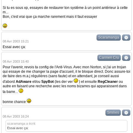
Si tu es sous xp, essayes de restaurer ton système à un point antérieur à cette
m...
Bon, c'est vrai que ça marche rarement mais il faut essayer
Scaramanga
08 Avr 2003 15:21
Essai avec ça:
Carmen Cru
08 Avr 2003 15:40
Pour l'avenir, revois ta config de l'Anti-Virus. Avec mon Norton, si j'ai un trojan
qui essaye de me changer la page d'accueil, il le bloque direct. Donc assure-toi
de faire des m.a.j régulières (sans faute) et en attendant, je conseil aussi
d'abord
AdAware
et/ou
SpyBot
(les der ver
) et ensuite
RegCleaner
ou
autre en faisant une recherche avec les noms bizarres qui apparaissent dans
ta barre...
bonne chance
Smilies
08 Avr 2003 16:24
scaramanga a écrit:
Essai avec ça: