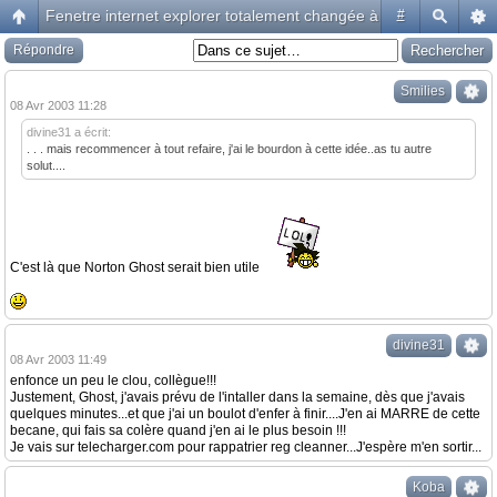
Fenetre internet explorer totalement changée à mon insue ...
#
Répondre
Smilies
08 Avr 2003 11:28
divine31 a écrit:
. . . mais recommencer à tout refaire, j'ai le bourdon à cette idée..as tu autre
solut....
C'est là que Norton Ghost serait bien utile
divine31
08 Avr 2003 11:49
enfonce un peu le clou, collègue!!!
Justement, Ghost, j'avais prévu de l'intaller dans la semaine, dès que j'avais
quelques minutes...et que j'ai un boulot d'enfer à finir....J'en ai MARRE de cette
becane, qui fais sa colère quand j'en ai le plus besoin !!!
Je vais sur telecharger.com pour rappatrier reg cleanner...J'espère m'en sortir...
Koba