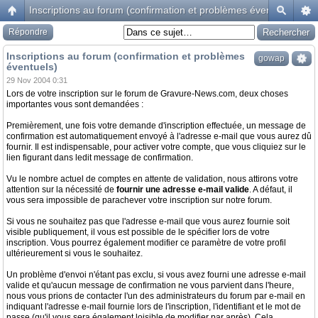
Inscriptions au forum (confirmation et problèmes éventuels)
Répondre
Inscriptions au forum (confirmation et problèmes
gowap
éventuels)
29 Nov 2004 0:31
Lors de votre inscription sur le forum de Gravure-News.com, deux choses
importantes vous sont demandées :
Premièrement, une fois votre demande d'inscription effectuée, un message de
confirmation est automatiquement envoyé à l'adresse e-mail que vous aurez dû
fournir. Il est indispensable, pour activer votre compte, que vous cliquiez sur le
lien figurant dans ledit message de confirmation.
Vu le nombre actuel de comptes en attente de validation, nous attirons votre
attention sur la nécessité de
fournir une adresse e-mail valide
. A défaut, il
vous sera impossible de parachever votre inscription sur notre forum.
Si vous ne souhaitez pas que l'adresse e-mail que vous aurez fournie soit
visible publiquement, il vous est possible de le spécifier lors de votre
inscription. Vous pourrez également modifier ce paramètre de votre profil
ultérieurement si vous le souhaitez.
Un problème d'envoi n'étant pas exclu, si vous avez fourni une adresse e-mail
valide et qu'aucun message de confirmation ne vous parvient dans l'heure,
nous vous prions de contacter l'un des administrateurs du forum par e-mail en
indiquant l'adresse e-mail fournie lors de l'inscription, l'identifiant et le mot de
passe (qu'il vous sera également loisible de modifier par après). Cela