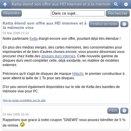
Ketta étend son offre aux HD internes et à la mémoire vive
Répondre
Ketta étend son offre aux HD internes et à
Posteur de news
la mémoire vive
02 Mai 2008 13:13
Notre partenaire
Ketta
élargit encore son offre, pourtant déjà très étendue !
En plus des médias vierges, des cartes mémoires, des consommables pour
imprimantes et de bien d'autres choses encore, vous pouvez désormais vous
procurer chez Ketta des
disques durs internes
. Cette nouvelle gamme de
disques durs vient compléter celle, déjà existante, en matière de modèles
externes.
Précisons qu'il s'agit de disques de marque
Hitachi
, le premier constructeur à
avoir atteint la taille de 1 To pour ses disques.
D'ici peu seront également disponibles sur le site de Ketta des barettes de
mémoire vive pour PC.
Voir la news complète sur le site
PIER
02 Mai 2008 15:54
Rappelons que grace à notre coupon "GNEWS" vous pouvez bénéfier de 5 %
de remise.