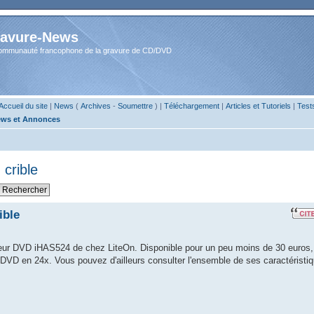
avure-News
ommunauté francophone de la gravure de CD/DVD
Accueil du site
|
News
(
Archives
-
Soumettre
) |
Téléchargement
|
Articles et Tutoriels
|
Test
ws et Annonces
crible
ible
eur DVD iHAS524 de chez LiteOn. Disponible pour un peu moins de 30 euros, 
e DVD en 24x. Vous pouvez d'ailleurs consulter l'ensemble de ses caractéristi