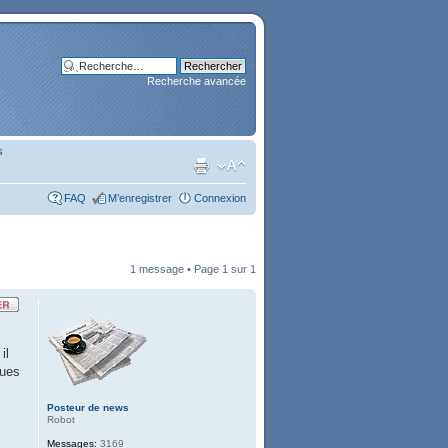
Recherche avancée
s
FAQ
M’enregistrer
Connexion
1 message • Page
1
sur
1
il
ques
Posteur de news
Robot
Messages:
3169