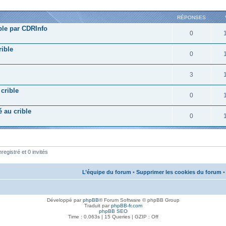
RÉPONSES
ble par CDRInfo
0
ible
0
3
crible
0
 au crible
0
registré et 0 invités
L’équipe du forum
•
Supprimer les cookies du forum
•
Développé par
phpBB
® Forum Software © phpBB Group
Traduit par
phpBB-fr.com
phpBB SEO
Time : 0.063s | 15 Queries | GZIP : Off