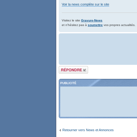
Voir la news complète sur le site
Visitez le site
Gravure-News
et n'hésitez pas à
soumettre
vos propres actualités.
Répondre
PUBLICITÉ
Retourner vers News et Annonces