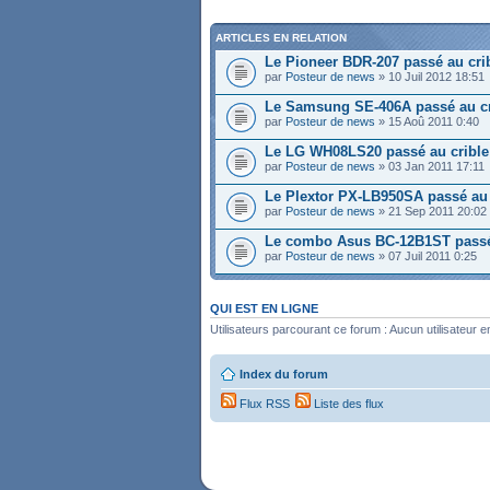
ARTICLES EN RELATION
Le Pioneer BDR-207 passé au cri
par
Posteur de news
» 10 Juil 2012 18:51
Le Samsung SE-406A passé au cr
par
Posteur de news
» 15 Aoû 2011 0:40
Le LG WH08LS20 passé au crible
par
Posteur de news
» 03 Jan 2011 17:11
Le Plextor PX-LB950SA passé au 
par
Posteur de news
» 21 Sep 2011 20:02
Le combo Asus BC-12B1ST passé
par
Posteur de news
» 07 Juil 2011 0:25
QUI EST EN LIGNE
Utilisateurs parcourant ce forum : Aucun utilisateur en
Index du forum
Flux RSS
Liste des flux