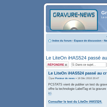
Gr
La c
Index du forum
›
Espace de discussion
›
Ne
Le LiteOn iHAS524 passé au 
Répondre
Le LiteOn iHAS524 passé au cr
par
Posteur de news
» 16 Déc 2010 20:47
PCSTATS vient de publier un test du grav
offre la technologie LabelTag et la gravur
ici
.
Consulter le test du LiteOn iHAS524.