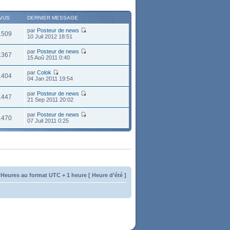
VUS
DERNIER MESSAGE
par
Posteur de news
1509
10 Juil 2012 18:51
par
Posteur de news
1367
15 Aoû 2011 0:40
par
Colok
1404
04 Jan 2011 19:54
par
Posteur de news
1447
21 Sep 2011 20:02
par
Posteur de news
1470
07 Juil 2011 0:25
 Heures au format UTC + 1 heure [ Heure d’été ]