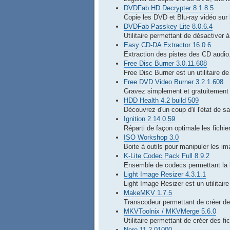
DVDFab HD Decrypter 8.1.8.5
Copie les DVD et Blu-ray vidéo sur 
DVDFab Passkey Lite 8.0.6.4
Utilitaire permettant de désactiver 
Easy CD-DA Extractor 16.0.6
Extraction des pistes des CD audio
Free Disc Burner 3.0.11.608
Free Disc Burner est un utilitaire d
Free DVD Video Burner 3.2.1.608
Gravez simplement et gratuitement
HDD Health 4.2 build 509
Découvrez d'un coup d'il l'état de 
Ignition 2.14.0.59
Réparti de façon optimale les fichi
ISO Workshop 3.0
Boite à outils pour manipuler les im
K-Lite Codec Pack Full 8.9.2
Ensemble de codecs permettant la l
Light Image Resizer 4.3.1.1
Light Image Resizer est un utilitair
MakeMKV 1.7.5
Transcodeur permettant de créer de
MKVToolnix / MKVMerge 5.6.0
Utilitaire permettant de créer des f
Nero 11.2.01000