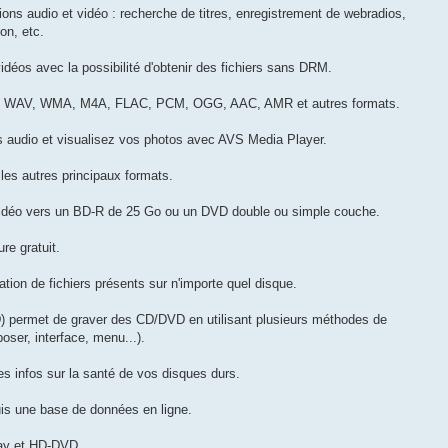
ions audio et vidéo : recherche de titres, enregistrement de webradios,
on, etc.
idéos avec la possibilité d'obtenir des fichiers sans DRM.
MP3, WAV, WMA, M4A, FLAC, PCM, OGG, AAC, AMR et autres formats.
rs audio et visualisez vos photos avec AVS Media Player.
les autres principaux formats.
idéo vers un BD-R de 25 Go ou un DVD double ou simple couche.
re gratuit.
ation de fichiers présents sur n'importe quel disque.
permet de graver des CD/DVD en utilisant plusieurs méthodes de
oser, interface, menu...).
es infos sur la santé de vos disques durs.
is une base de données en ligne.
ray et HD-DVD.