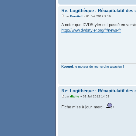
Re: Logithèque : Récapitulatif de
par
Burnitall
» 01 Juil 2012 9:16
A noter que DVDStyler est passé en versi
http://www.dvdstyler.org/fr/news-fr
Koogel
, le moteur de recherche alsacien !
Re: Logithèque : Récapitulatif de
par
ditche
» 01 Juil 2012 14:53
Fiche mise à jour, merci.