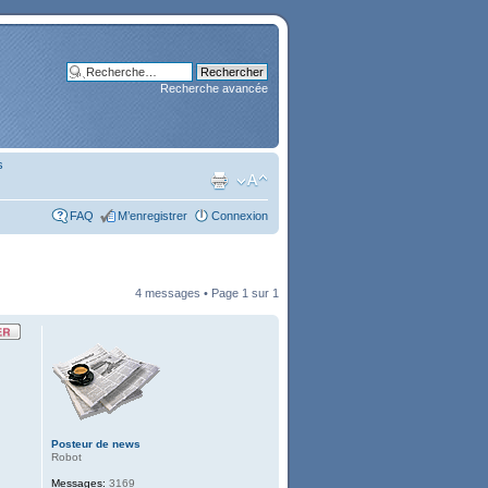
Recherche avancée
s
FAQ
M’enregistrer
Connexion
4 messages • Page
1
sur
1
Posteur de news
Robot
Messages:
3169