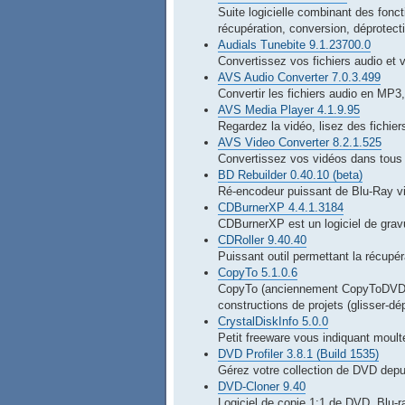
Suite logicielle combinant des fonct
récupération, conversion, déprotecti
Audials Tunebite 9.1.23700.0
Convertissez vos fichiers audio et v
AVS Audio Converter 7.0.3.499
Convertir les fichiers audio en 
AVS Media Player 4.1.9.95
Regardez la vidéo, lisez des fichie
AVS Video Converter 8.2.1.525
Convertissez vos vidéos dans tous 
BD Rebuilder 0.40.10 (beta)
Ré-encodeur puissant de Blu-Ray v
CDBurnerXP 4.4.1.3184
CDBurnerXP est un logiciel de gravu
CDRoller 9.40.40
Puissant outil permettant la récupér
CopyTo 5.1.0.6
CopyTo (anciennement CopyToDVD) 
constructions de projets (glisser-dép
CrystalDiskInfo 5.0.0
Petit freeware vous indiquant moult
DVD Profiler 3.8.1 (Build 1535)
Gérez votre collection de DVD depu
DVD-Cloner 9.40
Logiciel de copie 1:1 de DVD, Blu-