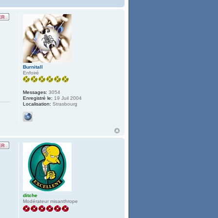
Burnitall
Enfoiré
Messages:
3054
Enregistré le:
19 Juil 2004
Localisation:
Strasbourg
ditche
Modérateur misanthrope