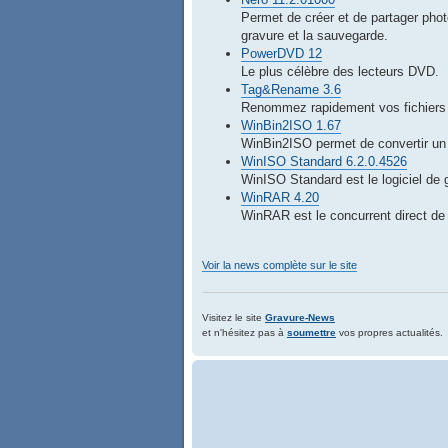
Permet de créer et de partager phot
gravure et la sauvegarde.
PowerDVD 12
Le plus célèbre des lecteurs DVD.
Tag&Rename 3.6
Renommez rapidement vos fichiers 
WinBin2ISO 1.67
WinBin2ISO permet de convertir un f
WinISO Standard 6.2.0.4526
WinISO Standard est le logiciel de g
WinRAR 4.20
WinRAR est le concurrent direct de
Voir la news complète sur le site
Visitez le site
Gravure-News
et n'hésitez pas à
soumettre
vos propres actualités.