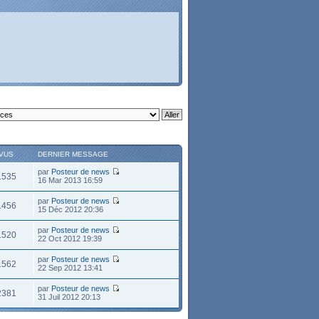
VUS
DERNIER MESSAGE
par
Posteur de news
1535
16 Mar 2013 16:59
par
Posteur de news
1456
15 Déc 2012 20:36
par
Posteur de news
1520
22 Oct 2012 19:39
par
Posteur de news
1562
22 Sep 2012 13:41
par
Posteur de news
2381
31 Juil 2012 20:13