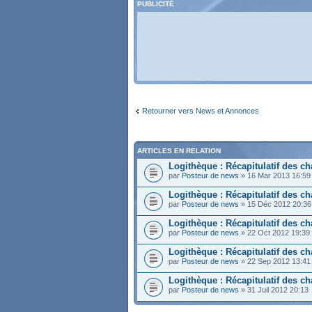
PUBLICITÉ
Retourner vers News et Annonces
ARTICLES EN RELATION
Logithèque : Récapitulatif des 
par
Posteur de news
» 16 Mar 2013 16:59
Logithèque : Récapitulatif des 
par
Posteur de news
» 15 Déc 2012 20:36
Logithèque : Récapitulatif des 
par
Posteur de news
» 22 Oct 2012 19:39
Logithèque : Récapitulatif des 
par
Posteur de news
» 22 Sep 2012 13:41
Logithèque : Récapitulatif des 
par
Posteur de news
» 31 Juil 2012 20:13