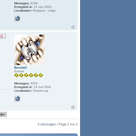
Messages:
8196
Enregistré le:
15 Jan 2003
Localisation:
Belgique - Liège
Burnitall
Enfoiré
Messages:
3054
Enregistré le:
19 Juil 2004
Localisation:
Strasbourg
4 messages • Page
1
sur
1