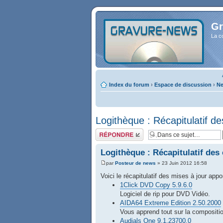
Gr
La c
Index du forum
›
Espace de discussion
›
Ne
Logithèque : Récapitulatif 
Répondre
Logithèque : Récapitulatif de
par
Posteur de news
» 23 Juin 2012 16:58
Voici le récapitulatif des mises à jour app
1Click DVD Copy 5.9.6.0
Logiciel de rip pour DVD Vidéo.
AIDA64 Extreme Edition 2.50.2000
Vous apprend tout sur la compositi
Audials One 9.1.23700.0