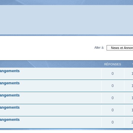
Aller à:
RÉPONSES
changements
0
changements
0
changements
0
changements
0
changements
0