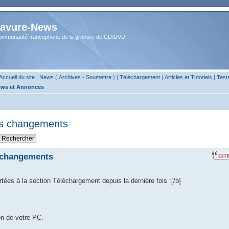
avure-News
ommunauté francophone de la gravure de CD/DVD
Accueil du site
|
News
(
Archives
-
Soumettre
) |
Téléchargement
|
Articles et Tutoriels
|
Test
ws et Annonces
des changements
s changements
ortées à la section Téléchargement depuis la dernière fois :[/b]
on de votre PC.