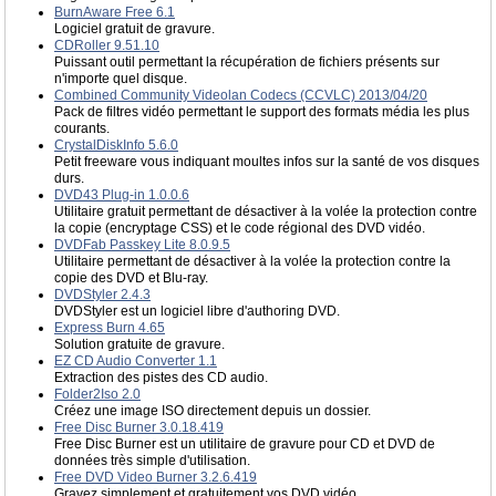
BurnAware Free 6.1
Logiciel gratuit de gravure.
CDRoller 9.51.10
Puissant outil permettant la récupération de fichiers présents sur
n'importe quel disque.
Combined Community Videolan Codecs (CCVLC) 2013/04/20
Pack de filtres vidéo permettant le support des formats média les plus
courants.
CrystalDiskInfo 5.6.0
Petit freeware vous indiquant moultes infos sur la santé de vos disques
durs.
DVD43 Plug-in 1.0.0.6
Utilitaire gratuit permettant de désactiver à la volée la protection contre
la copie (encryptage CSS) et le code régional des DVD vidéo.
DVDFab Passkey Lite 8.0.9.5
Utilitaire permettant de désactiver à la volée la protection contre la
copie des DVD et Blu-ray.
DVDStyler 2.4.3
DVDStyler est un logiciel libre d'authoring DVD.
Express Burn 4.65
Solution gratuite de gravure.
EZ CD Audio Converter 1.1
Extraction des pistes des CD audio.
Folder2Iso 2.0
Créez une image ISO directement depuis un dossier.
Free Disc Burner 3.0.18.419
Free Disc Burner est un utilitaire de gravure pour CD et DVD de
données très simple d'utilisation.
Free DVD Video Burner 3.2.6.419
Gravez simplement et gratuitement vos DVD vidéo.