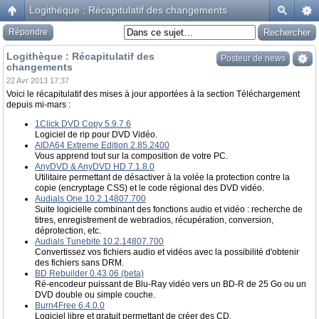
Logithèque : Récapitulatif des changements
Répondre
Logithèque : Récapitulatif des
Posteur de news
changements
22 Avr 2013 17:37
Voici le récapitulatif des mises à jour apportées à la section Téléchargement
depuis mi-mars :
1Click DVD Copy 5.9.7.6
Logiciel de rip pour DVD Vidéo.
AIDA64 Extreme Edition 2.85.2400
Vous apprend tout sur la composition de votre PC.
AnyDVD & AnyDVD HD 7.1.8.0
Utilitaire permettant de désactiver à la volée la protection contre la
copie (encryptage CSS) et le code régional des DVD vidéo.
Audials One 10.2.14807.700
Suite logicielle combinant des fonctions audio et vidéo : recherche de
titres, enregistrement de webradios, récupération, conversion,
déprotection, etc.
Audials Tunebite 10.2.14807.700
Convertissez vos fichiers audio et vidéos avec la possibilité d'obtenir
des fichiers sans DRM.
BD Rebuilder 0.43.06 (beta)
Ré-encodeur puissant de Blu-Ray vidéo vers un BD-R de 25 Go ou un
DVD double ou simple couche.
Burn4Free 6.4.0.0
Logiciel libre et gratuit permettant de créer des CD.