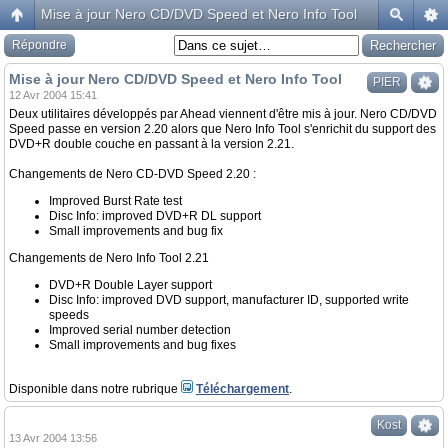
Mise à jour Nero CD/DVD Speed et Nero Info Tool
Répondre
Mise à jour Nero CD/DVD Speed et Nero Info Tool
PIER
12 Avr 2004 15:41
Deux utilitaires développés par Ahead viennent d'être mis à jour. Nero CD/DVD
Speed passe en version 2.20 alors que Nero Info Tool s'enrichit du support des
DVD+R double couche en passant à la version 2.21.
Changements de Nero CD-DVD Speed 2.20 :
Improved Burst Rate test
Disc Info: improved DVD+R DL support
Small improvements and bug fix
Changements de Nero Info Tool 2.21
DVD+R Double Layer support
Disc Info: improved DVD support, manufacturer ID, supported write
speeds
Improved serial number detection
Small improvements and bug fixes
Disponible dans notre rubrique
Téléchargement
.
Kost
13 Avr 2004 13:56