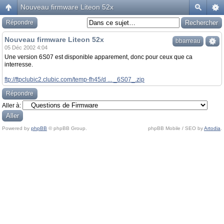
Nouveau firmware Liteon 52x
Répondre
Nouveau firmware Liteon 52x
bbarreau
05 Déc 2002 4:04
Une version 6S07 est disponible apparement, donc pour ceux que ca
interresse.
ftp://ftpclubic2.clubic.com/temp-fh45/d ... _6S07_.zip
Répondre
Aller à:
Powered by
phpBB
© phpBB Group.
phpBB Mobile / SEO by
Artodia
.