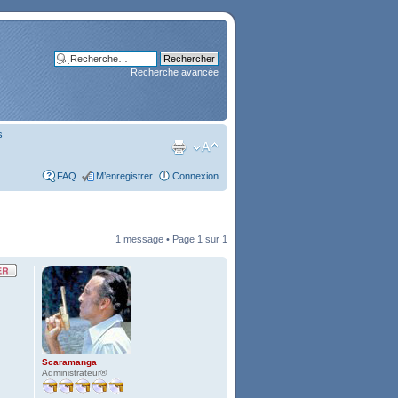
Recherche avancée
s
FAQ
M’enregistrer
Connexion
1 message • Page
1
sur
1
Scaramanga
Administrateur®