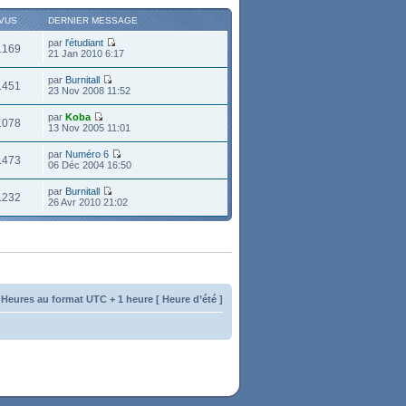
VUS
DERNIER MESSAGE
par
l'étudiant
1169
21 Jan 2010 6:17
par
Burnitall
1451
23 Nov 2008 11:52
par
Koba
1078
13 Nov 2005 11:01
par
Numéro 6
1473
06 Déc 2004 16:50
par
Burnitall
1232
26 Avr 2010 21:02
 Heures au format UTC + 1 heure [ Heure d’été ]