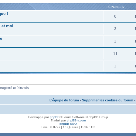
RÉPONSES
que !
6
et moi ...
3
re
1
11
1
registré et 0 invités
L’équipe du forum
•
Supprimer les cookies du forum
•
Développé par
phpBB
® Forum Software © phpBB Group
Traduit par
phpBB-fr.com
phpBB SEO
Time : 0.079s | 15 Queries | GZIP : Off