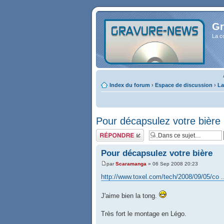
Gr
La c
Index du forum
›
Espace de discussion
›
La
Pour décapsulez votre bière
Répondre
Pour décapsulez votre bière
par
Scaramanga
» 06 Sep 2008 20:23
http://www.toxel.com/tech/2008/09/05/co .
J'aime bien la tong.
Très fort le montage en Légo.