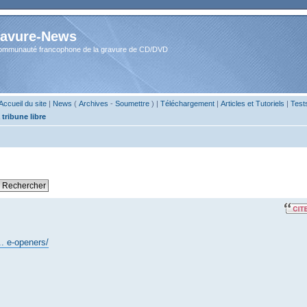
avure-News
ommunauté francophone de la gravure de CD/DVD
Accueil du site
|
News
(
Archives
-
Soumettre
) |
Téléchargement
|
Articles et Tutoriels
|
Test
 tribune libre
.. e-openers/