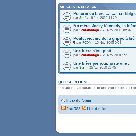
ARTICLES EN RELATION
Pénurie de bière .......... en Belgi
par
Stef
» 19 Jan 2010 14:29
Ma mère, Jacky Kennedy, la bière 
par
Scaramanga
» 22 Nov 2008 18:34
Poulet victime de la grippe à biè
par
FOXY
» 13 Nov 2005 0:09
Une biére s'iou plait !
par
Scaramanga
» 29 Nov 2004 9:27
Une bière par jour, juste une ...
par
Stef
» 25 Avr 2010 22:45
QUI EST EN LIGNE
Utilisateurs parcourant ce forum : Aucun utilisateur en
Index du forum
Flux RSS
Liste des flux