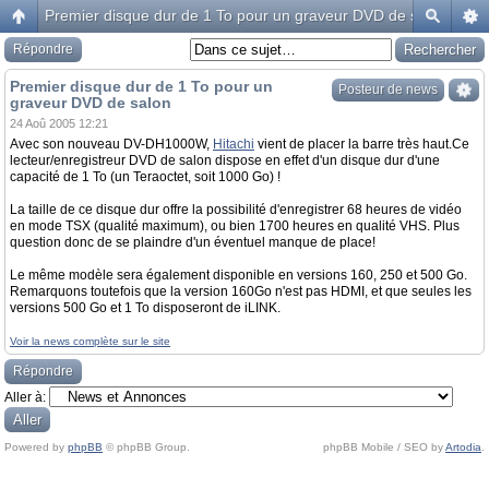
Premier disque dur de 1 To pour un graveur DVD de salon
Répondre
Premier disque dur de 1 To pour un
Posteur de news
graveur DVD de salon
24 Aoû 2005 12:21
Avec son nouveau DV-DH1000W,
Hitachi
vient de placer la barre très haut.Ce
lecteur/enregistreur DVD de salon dispose en effet d'un disque dur d'une
capacité de 1 To (un Teraoctet, soit 1000 Go) !
La taille de ce disque dur offre la possibilité d'enregistrer 68 heures de vidéo
en mode TSX (qualité maximum), ou bien 1700 heures en qualité VHS. Plus
question donc de se plaindre d'un éventuel manque de place!
Le même modèle sera également disponible en versions 160, 250 et 500 Go.
Remarquons toutefois que la version 160Go n'est pas HDMI, et que seules les
versions 500 Go et 1 To disposeront de iLINK.
Voir la news complète sur le site
Répondre
Aller à:
Powered by
phpBB
© phpBB Group.
phpBB Mobile / SEO by
Artodia
.