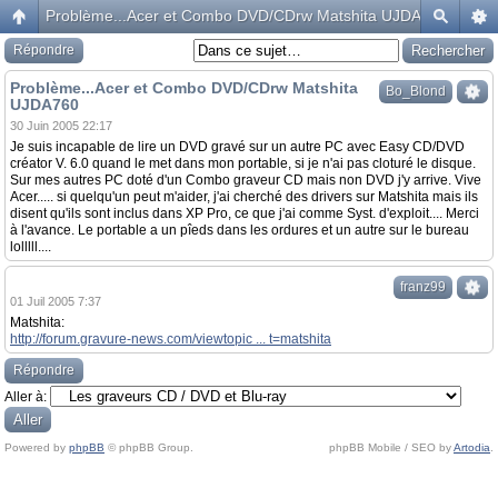
Problème...Acer et Combo DVD/CDrw Matshita UJDA760
Répondre
Problème...Acer et Combo DVD/CDrw Matshita
Bo_Blond
UJDA760
30 Juin 2005 22:17
Je suis incapable de lire un DVD gravé sur un autre PC avec Easy CD/DVD
créator V. 6.0 quand le met dans mon portable, si je n'ai pas cloturé le disque.
Sur mes autres PC doté d'un Combo graveur CD mais non DVD j'y arrive. Vive
Acer..... si quelqu'un peut m'aider, j'ai cherché des drivers sur Matshita mais ils
disent qu'ils sont inclus dans XP Pro, ce que j'ai comme Syst. d'exploit.... Merci
à l'avance. Le portable a un pîeds dans les ordures et un autre sur le bureau
lolllll....
franz99
01 Juil 2005 7:37
Matshita:
http://forum.gravure-news.com/viewtopic ... t=matshita
Répondre
Aller à:
Powered by
phpBB
© phpBB Group.
phpBB Mobile / SEO by
Artodia
.