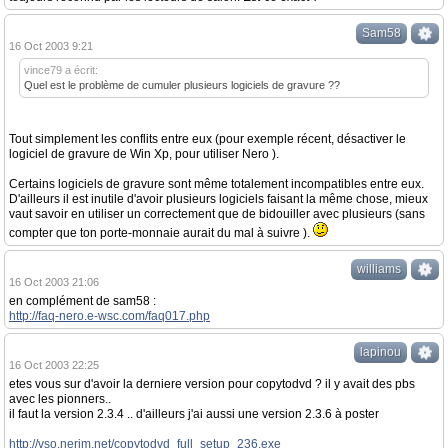
Sam58
16 Oct 2003 9:21
vince79 a écrit:
Quel est le problème de cumuler plusieurs logiciels de gravure ??
Tout simplement les conflits entre eux (pour exemple récent, désactiver le
logiciel de gravure de Win Xp, pour utiliser Nero ).
Certains logiciels de gravure sont même totalement incompatibles entre eux.
D'ailleurs il est inutile d'avoir plusieurs logiciels faisant la même chose, mieux
vaut savoir en utiliser un correctement que de bidouiller avec plusieurs (sans
compter que ton porte-monnaie aurait du mal à suivre ).
williams
16 Oct 2003 21:06
en complément de sam58 :
http://faq-nero.e-wsc.com/faq017.php
lapinou
16 Oct 2003 22:25
etes vous sur d'avoir la derniere version pour copytodvd ? il y avait des pbs
avec les pionners..
il faut la version 2.3.4 .. d'ailleurs j'ai aussi une version 2.3.6 à poster
http://vso.nerim.net/copytodvd_full_setup_236.exe