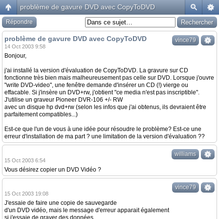
problème de gavure DVD avec CopyToDVD
Répondre
problème de gavure DVD avec CopyToDVD
vince79
14 Oct 2003 9:58
Bonjour,
j'ai installé la version d'évaluation de CopyToDVD. La gravure sur CD
fonctionne très bien mais malheureusement pas celle sur DVD. Lorsque j'ouvre
"write DVD-video", une fenêtre demande d'insérer un CD (!) vierge ou
effacable. Si j'insère un DVD+rw, j'obtient "ce media n'est pas inscriptible".
J'utilise un graveur Pioneer DVR-106 +/- RW
avec un disque hp dvd+rw (selon les infos que j'ai obtenus, ils devraient être
parfaitement compatibles...)
Est-ce que l'un de vous à une idée pour résoudre le problème? Est-ce une
erreur d'installation de ma part ? une limitation de la version d'évaluation ??
williams
15 Oct 2003 6:54
Vous désirez copier un DVD Vidéo ?
vince79
15 Oct 2003 19:08
J'essaie de faire une copie de sauvegarde
d'un DVD vidéo, mais le message d'erreur apparait également
si j'essaie de graver des données