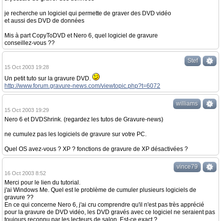
je recherche un logiciel qui permette de graver des DVD vidéo
et aussi des DVD de données
Mis à part CopyToDVD et Nero 6, quel logiciel de gravure
conseillez-vous ??
Stef
15 Oct 2003 19:28
Un petit tuto sur la gravure DVD.
http://www.forum.gravure-news.com/viewtopic.php?t=6072
williams
15 Oct 2003 19:29
Nero 6 et DVDShrink. (regardez les tutos de Gravure-news)
ne cumulez pas les logiciels de gravure sur votre PC.
Quel OS avez-vous ? XP ? fonctions de gravure de XP désactivées ?
vince79
16 Oct 2003 8:52
Merci pour le lien du tutorial.
j'ai Windows Me. Quel est le problème de cumuler plusieurs logiciels de
gravure ??
En ce qui concerne Nero 6, j'ai cru comprendre qu'il n'est pas très apprécié
pour la gravure de DVD vidéo, les DVD gravés avec ce logiciel ne seraient pas
toujours reconnu par les lecteurs de salon. Est-ce exact ?