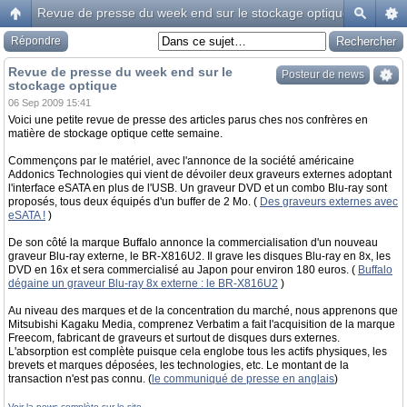
Revue de presse du week end sur le stockage optique
Répondre
Revue de presse du week end sur le
Posteur de news
stockage optique
06 Sep 2009 15:41
Voici une petite revue de presse des articles parus ches nos confrères en
matière de stockage optique cette semaine.
Commençons par le matériel, avec l'annonce de la société américaine
Addonics Technologies qui vient de dévoiler deux graveurs externes adoptant
l'interface eSATA en plus de l'USB. Un graveur DVD et un combo Blu-ray sont
proposés, tous deux équipés d'un buffer de 2 Mo. (
Des graveurs externes avec
eSATA !
)
De son côté la marque Buffalo annonce la commercialisation d'un nouveau
graveur Blu-ray externe, le BR-X816U2. Il grave les disques Blu-ray en 8x, les
DVD en 16x et sera commercialisé au Japon pour environ 180 euros. (
Buffalo
dégaine un graveur Blu-ray 8x externe : le BR-X816U2
)
Au niveau des marques et de la concentration du marché, nous apprenons que
Mitsubishi Kagaku Media, comprenez Verbatim a fait l'acquisition de la marque
Freecom, fabricant de graveurs et surtout de disques durs externes.
L'absorption est complète puisque cela englobe tous les actifs physiques, les
brevets et marques déposées, les technologies, etc. Le montant de la
transaction n'est pas connu. (
le communiqué de presse en anglais
)
Voir la news complète sur le site