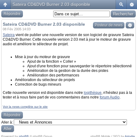
Sateira CD&DVD Burner 2.03 disponible
Répondre
Sateira CD&DVD Burner 2.03 disponible
Posteur de news
08 Fév 2005 14:03
Sateira
vient de publier une nouvelle version de son logiciel de gravure Sateira
CD&DVD Burner. Cette nouvelle version 2.03 met à jour le moteur de gravure
audio et améliore le sélecteur de projet.
Mise à jour du moteur de gravure
Ajout de la fonction « Coller »
Ajout d'une fonction pour sauvegarder le répertoire sélectionné
Amélioration de la gestion de la durée des pistes
Amélioration des performances
Amélioration du sélecteur de projets
Correction de bugs mineurs
Cette nouvelle version est disponible dans notre
logithèque
, n'hésitez pas à la
tester et à nous faire part de vos commentaires dans notre
forum Audio
.
Voir la news complète sur le site
Répondre
Aller à:
Powered by
phpBB
© phpBB Group.
phpBB Mobile / SEO by
Artodia
.