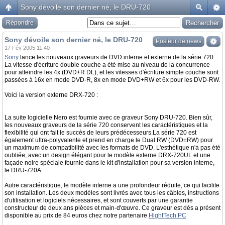
Sony dévoile son dernier né, le DRU-720
Répondre
Sony dévoile son dernier né, le DRU-720
Posteur de news
17 Fév 2005 11:40
Sony
lance les nouveaux graveurs de DVD interne et externe de la série 720.
La vitesse d'écriture double couche a été mise au niveau de la concurrence
pour atteindre les 4x (DVD+R DL), et les vitesses d'écriture simple couche sont
passées à 16x en mode DVD-R, 8x en mode DVD+RW et 6x pour les DVD-RW.
Voici la version externe DRX-720 :
La suite logicielle Nero est fournie avec ce graveur Sony DRU-720. Bien sûr,
les nouveaux graveurs de la série 720 conservent les caractéristiques et la
flexibilité qui ont fait le succès de leurs prédécesseurs.La série 720 est
également ultra-polyvalente et prend en charge le Dual RW (DVD±RW) pour
un maximum de compatibilité avec les formats de DVD. L'esthétique n'a pas été
oubliée, avec un design élégant pour le modèle externe DRX-720UL et une
façade noire spéciale fournie dans le kit d'installation pour sa version interne,
le DRU-720A.
Autre caractéristique, le modèle interne a une profondeur réduite, ce qui facilite
son installation. Les deux modèles sont livrés avec tous les câbles, instructions
d'utilisation et logiciels nécessaires, et sont couverts par une garantie
constructeur de deux ans pièces et main-d'œuvre. Ce graveur est dés a présent
disponible au prix de 84 euros chez notre partenaire
HightTech PC