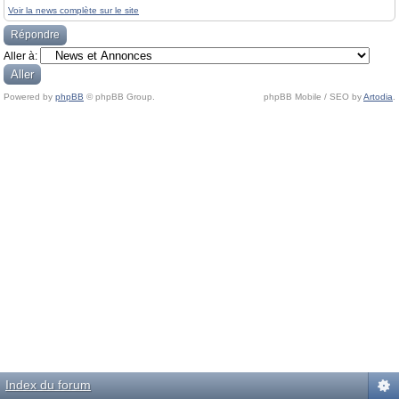
Voir la news complète sur le site
Répondre
Aller à:
Powered by
phpBB
© phpBB Group.
phpBB Mobile / SEO by
Artodia
.
Index du forum