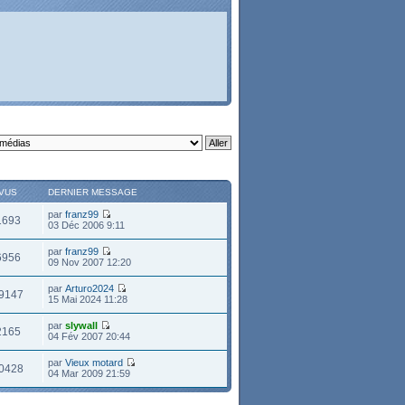
VUS
DERNIER MESSAGE
par
franz99
1693
03 Déc 2006 9:11
par
franz99
6956
09 Nov 2007 12:20
par
Arturo2024
9147
15 Mai 2024 11:28
par
slywall
2165
04 Fév 2007 20:44
par
Vieux motard
0428
04 Mar 2009 21:59