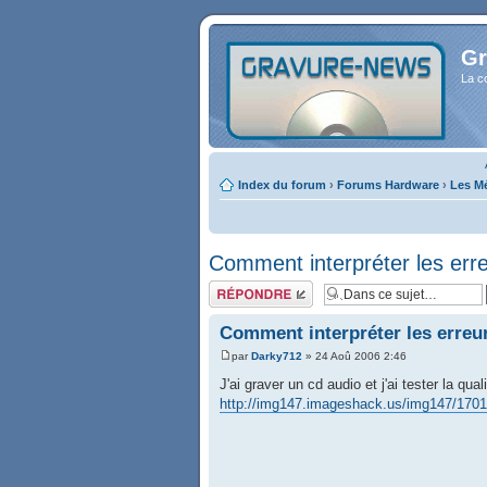
Gr
La c
Index du forum
›
Forums Hardware
›
Les Mé
Comment interpréter les erre
Répondre
Comment interpréter les erreur
par
Darky712
» 24 Aoû 2006 2:46
J'ai graver un cd audio et j'ai tester la q
http://img147.imageshack.us/img147/1701 