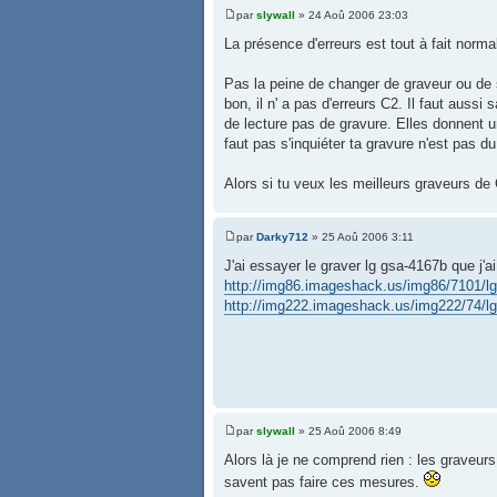
par
slywall
» 24 Aoû 2006 23:03
La présence d'erreurs est tout à fait nor
Pas la peine de changer de graveur ou de s
bon, il n' a pas d'erreurs C2. Il faut auss
de lecture pas de gravure. Elles donnent un 
faut pas s'inquiéter ta gravure n'est pas d
Alors si tu veux les meilleurs graveurs de
par
Darky712
» 25 Aoû 2006 3:11
J'ai essayer le graver lg gsa-4167b que j'
http://img86.imageshack.us/img86/7101/l
http://img222.imageshack.us/img222/74/l
par
slywall
» 25 Aoû 2006 8:49
Alors là je ne comprend rien : les graveur
savent pas faire ces mesures.