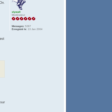
-On.
slywall
Modérateur
Messages:
5287
Enregistré le:
13 Jan 2004
est
 sur