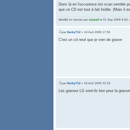
Donc là en l'occurence ton scan semble pas
que ce CD est tout à fait lisible. (Mais il 
Modifié en dernier par
slywall
le 01 Sep 2006 9:03, m
par
Darky712
» 24 Aoû 2006 17:56
C'est un cd neuf que je vien de graver
par
Darky712
» 24 Aoû 2006 22:18
Les graveur LG sont-ils bon pour la gravur