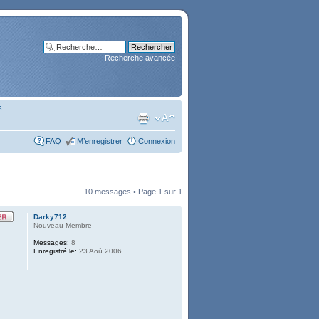
Recherche avancée
s
FAQ
M’enregistrer
Connexion
10 messages • Page
1
sur
1
Darky712
Nouveau Membre
Messages:
8
Enregistré le:
23 Aoû 2006