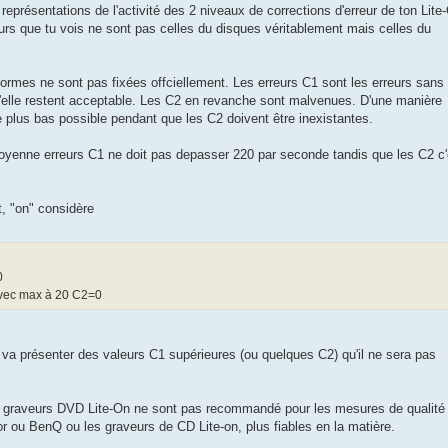
représentations de l'activité des 2 niveaux de corrections d'erreur de ton Lite
reurs que tu vois ne sont pas celles du disques véritablement mais celles du
mes ne sont pas fixées offciellement. Les erreurs C1 sont les erreurs sans
u'elle restent acceptable. Les C2 en revanche sont malvenues. D'une manière
le plus bas possible pendant que les C2 doivent être inexistantes.
yenne erreurs C1 ne doit pas depasser 220 par seconde tandis que les C2 c'
t, "on" considère
0
vec max à 20 C2=0
 va présenter des valeurs C1 supérieures (ou quelques C2) qu'il ne sera pas
s graveurs DVD Lite-On ne sont pas recommandé pour les mesures de qualité
r ou BenQ ou les graveurs de CD Lite-on, plus fiables en la matière.