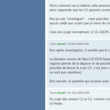
Alors comment as-tu réalisé cette prouess
alors j'apprends que les LG peuvent scann
Bon je vais "investiguer"... mais peut-êtr
aucun crédit aux scans que je viens de voi
Cela mis à part normalment, le LG 4167B 
par
slywall
» 25 Aoû 2006 9:40
Bon après investigation, il semble que le 
La dernière version de Nero-CD DVD-Speed 
registre permet de la dégriser et de peut-êtr
possible de lancer le scan C2, c'est pour c
ne sont pas reportées)
Bon ensuite, la question qui se pose avec 
par
slywall
» 01 Sep 2006 8:59
Au sujet des erreurs C1 et C2, comme c'est
cd freaks :