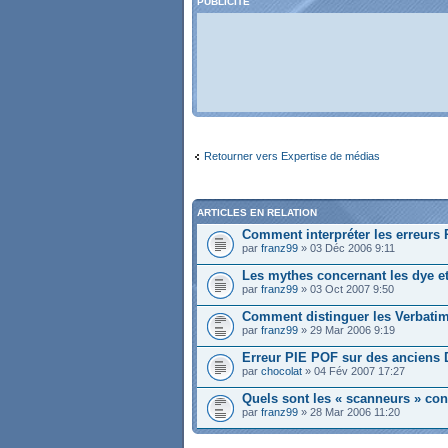
PUBLICITÉ
Retourner vers Expertise de médias
ARTICLES EN RELATION
Comment interpréter les erreurs
par
franz99
» 03 Déc 2006 9:11
Les mythes concernant les dye e
par
franz99
» 03 Oct 2007 9:50
Comment distinguer les Verbatim
par
franz99
» 29 Mar 2006 9:19
Erreur PIE POF sur des anciens
par
chocolat
» 04 Fév 2007 17:27
Quels sont les « scanneurs » con
par
franz99
» 28 Mar 2006 11:20