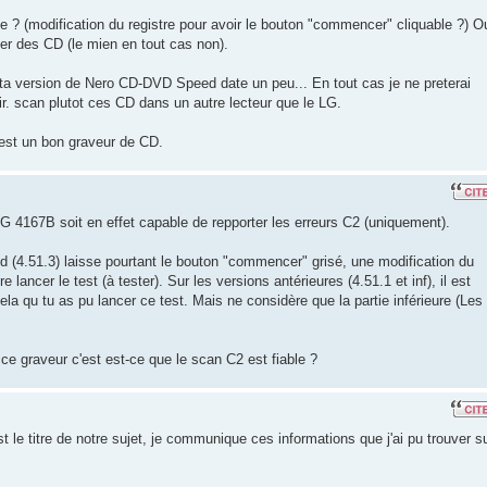
e ? (modification du registre pour avoir le bouton "commencer" cliquable ?) O
er des CD (le mien en tout cas non).
e ta version de Nero CD-DVD Speed date un peu... En tout cas je ne preterai
r. scan plutot ces CD dans un autre lecteur que le LG.
est un bon graveur de CD.
LG 4167B soit en effet capable de repporter les erreurs C2 (uniquement).
(4.51.3) laisse pourtant le bouton "commencer" grisé, une modification du
e lancer le test (à tester). Sur les versions antérieures (4.51.1 et inf), il est
ela qu tu as pu lancer ce test. Mais ne considère que la partie inférieure (Les
ce graveur c'est est-ce que le scan C2 est fiable ?
 le titre de notre sujet, je communique ces informations que j'ai pu trouver s