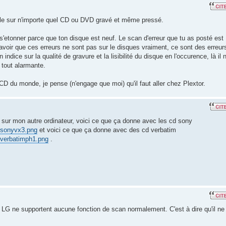
male sur n'importe quel CD ou DVD gravé et même pressé.
'etonner parce que ton disque est neuf. Le scan d'erreur que tu as posté est
i savoir que ces erreurs ne sont pas sur le disques vraiment, ce sont des erreur
indice sur la qualité de gravure et la lisibilité du disque en l'occurence, là il 
u tout alarmante.
 CD du monde, je pense (n'engage que moi) qu'il faut aller chez Plextor.
ai sur mon autre ordinateur, voici ce que ça donne avec les cd sony
gsonyvx3.png
et voici ce que ça donne avec des cd verbatim
gverbatimph1.png
.
s LG ne supportent aucune fonction de scan normalement. C'est à dire qu'il ne