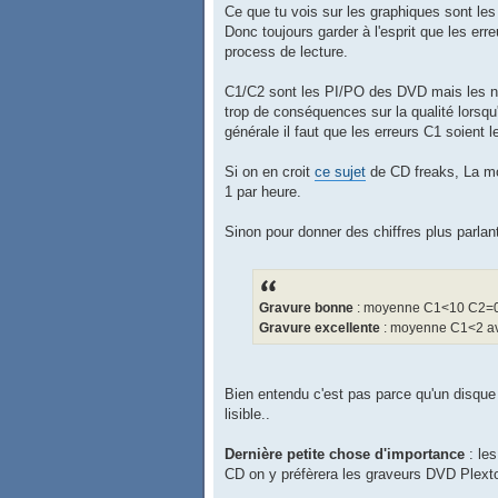
Ce que tu vois sur les graphiques sont les 
Donc toujours garder à l'esprit que les er
process de lecture.
C1/C2 sont les PI/PO des DVD mais les nor
trop de conséquences sur la qualité lorsq
générale il faut que les erreurs C1 soient 
Si on en croit
ce sujet
de CD freaks, La mo
1 par heure.
Sinon pour donner des chiffres plus parlan
Gravure bonne
: moyenne C1<10 C2=
Gravure excellente
: moyenne C1<2 a
Bien entendu c'est pas parce qu'un disque
lisible..
Dernière petite chose d'importance
: le
CD on y préfèrera les graveurs DVD Plexto