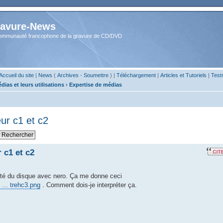
avure-News
ommunauté francophone de la gravure de CD/DVD
Accueil du site
|
News
(
Archives
-
Soumettre
) |
Téléchargement
|
Articles et Tutoriels
|
Test
dias et leurs utilisations
›
Expertise de médias
ur c1 et c2
 c1 et c2
ualité du disque avec nero. Ça me donne ceci
... trehc3.png
. Comment dois-je interpréter ça.