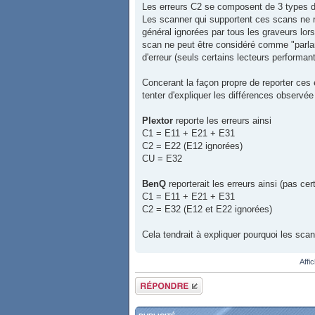
Les erreurs C2 se composent de 3 types d
Les scanner qui supportent ces scans ne r
général ignorées par tous les graveurs lors
scan ne peut être considéré comme "parlant
d'erreur (seuls certains lecteurs performant
Concerant la façon propre de reporter ces
tenter d'expliquer les différences observé
Plextor
reporte les erreurs ainsi
C1 = E11 + E21 + E31
C2 = E22 (E12 ignorées)
CU = E32
BenQ
reporterait les erreurs ainsi (pas cert
C1 = E11 + E21 + E31
C2 = E32 (E12 et E22 ignorées)
Cela tendrait à expliquer pourquoi les sca
Affi
Répondre