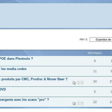
Aller à:
RÉPONSES
 POE dans Plextools ?
0
t les media codes
11
 produits par CMC, Prodisc & Moser Baer ?
34
2
1
2
 DVD
5
vergents avec les scans "pro" ?
22
1
1
2