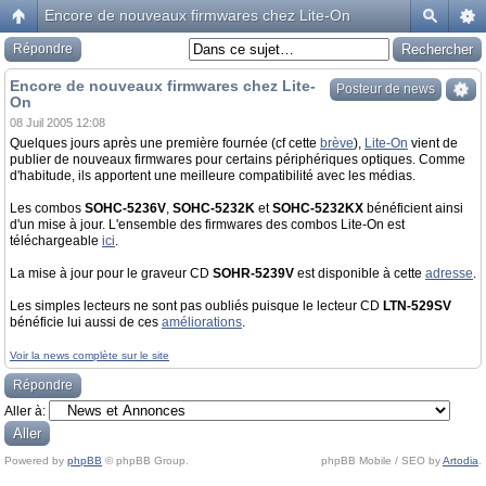
Encore de nouveaux firmwares chez Lite-On
Répondre
Encore de nouveaux firmwares chez Lite-
Posteur de news
On
08 Juil 2005 12:08
Quelques jours après une première fournée (cf cette
brève
),
Lite-On
vient de
publier de nouveaux firmwares pour certains périphériques optiques. Comme
d'habitude, ils apportent une meilleure compatibilité avec les médias.
Les combos
SOHC-5236V
,
SOHC-5232K
et
SOHC-5232KX
bénéficient ainsi
d'un mise à jour. L'ensemble des firmwares des combos Lite-On est
téléchargeable
ici
.
La mise à jour pour le graveur CD
SOHR-5239V
est disponible à cette
adresse
.
Les simples lecteurs ne sont pas oubliés puisque le lecteur CD
LTN-529SV
bénéficie lui aussi de ces
améliorations
.
Voir la news complète sur le site
Répondre
Aller à:
Powered by
phpBB
© phpBB Group.
phpBB Mobile / SEO by
Artodia
.