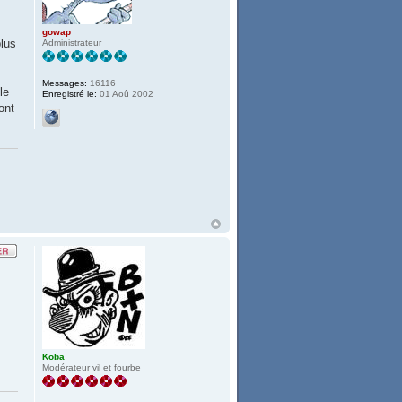
gowap
plus
Administrateur
Messages:
16116
le
Enregistré le:
01 Aoû 2002
ont
Koba
Modérateur vil et fourbe