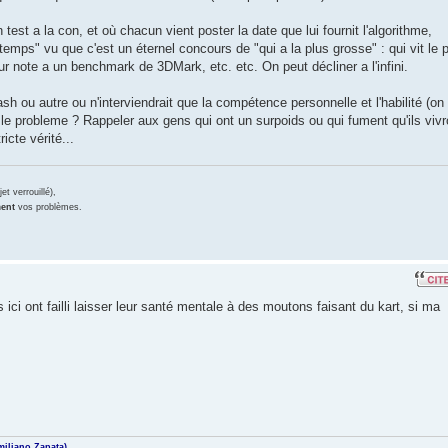
 test a la con, et où chacun vient poster la date que lui fournit l'algorithme,
gtemps" vu que c'est un éternel concours de "qui a la plus grosse" : qui vit le 
eur note a un benchmark de 3DMark, etc. etc. On peut décliner a l'infini.
lash ou autre ou n'interviendrait que la compétence personnelle et l'habilité (on 
 le probleme ? Rappeler aux gens qui ont un surpoids ou qui fument qu'ils vivr
cte vérité...
et verrouillé),
ment
vos problèmes.
 ici ont failli laisser leur santé mentale à des moutons faisant du kart, si ma
miliano Zapata)