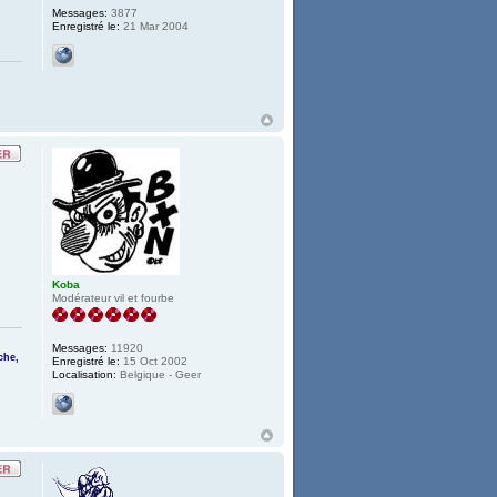
Messages:
3877
Enregistré le:
21 Mar 2004
Koba
Modérateur vil et fourbe
Messages:
11920
che,
Enregistré le:
15 Oct 2002
Localisation:
Belgique - Geer