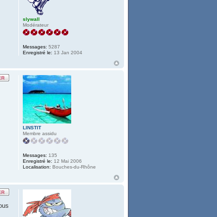
slywall
Modérateur
Messages:
5287
Enregistré le:
13 Jan 2004
LINSTIT
Membre assidu
Messages:
135
Enregistré le:
12 Mai 2006
Localisation:
Bouches-du-Rhône
vous