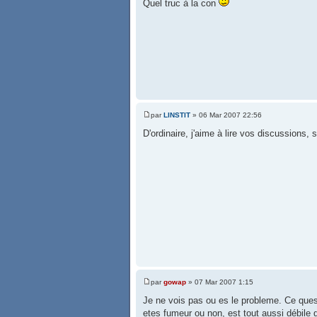
Quel truc à la con
par
LINSTIT
» 06 Mar 2007 22:56
D'ordinaire, j'aime à lire vos discussions, 
par
gowap
» 07 Mar 2007 1:15
Je ne vois pas ou es le probleme. Ce quest
etes fumeur ou non, est tout aussi débile q