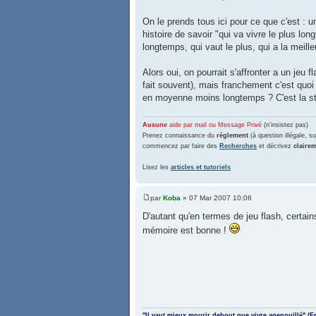
On le prends tous ici pour ce que c'est : un
histoire de savoir "qui va vivre le plus lon
longtemps, qui vaut le plus, qui a la meill
Alors oui, on pourrait s'affronter a un jeu f
fait souvent), mais franchement c'est quoi
en moyenne moins longtemps ? C'est la stri
Aucune
aide par mail ou Message Privé
(n'insistez pas)
Prenez connaissance du
règlement
(à question illégale, suj
commencez par faire des
Recherches
et décrivez
claire
Lisez les
articles et tutoriels
par
Koba
» 07 Mar 2007 10:06
D'autant qu'en termes de jeu flash, certains
mémoire est bonne !
"Il vaut mieux mourir debout que vivre agenouillé" (E