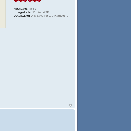
Messages:
8685
Enregistré le:
11 Déc 2002
Localisation:
A la caverne Cro-Nambourg