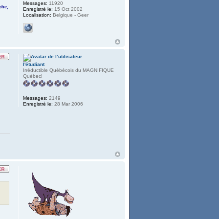
Messages:
11920
che,
Enregistré le:
15 Oct 2002
Localisation:
Belgique - Geer
l'étudiant
Irréductible Québécois du MAGNIFIQUE
Québec!
Messages:
2149
Enregistré le:
28 Mar 2006