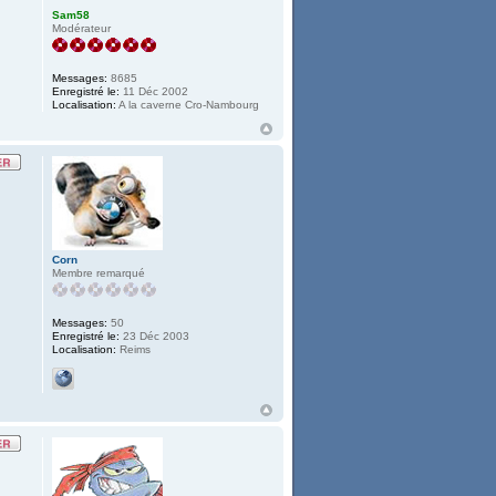
Sam58
Modérateur
Messages:
8685
Enregistré le:
11 Déc 2002
Localisation:
A la caverne Cro-Nambourg
Corn
Membre remarqué
Messages:
50
Enregistré le:
23 Déc 2003
Localisation:
Reims