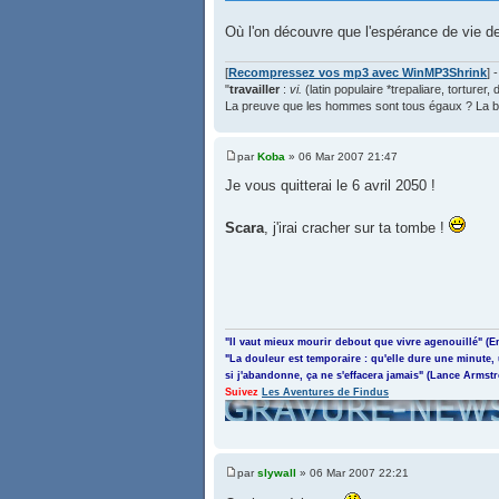
Où l'on découvre que l'espérance de vie de
[
Recompressez vos mp3 avec WinMP3Shrink
] 
"
travailler
:
vi.
(latin populaire *trepaliare, torturer,
La preuve que les hommes sont tous égaux ? La bêt
par
Koba
» 06 Mar 2007 21:47
Je vous quitterai le 6 avril 2050 !
Scara
, j'irai cracher sur ta tombe !
"Il vaut mieux mourir debout que vivre agenouillé" (E
"La douleur est temporaire : qu'elle dure une minute,
si j'abandonne, ça ne s'effacera jamais" (Lance Armst
Suivez
Les Aventures de Findus
par
slywall
» 06 Mar 2007 22:21