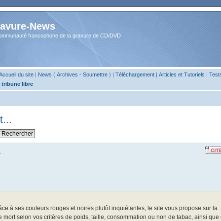
avure-News
ommunauté francophone de la gravure de CD/DVD
Accueil du site
|
News
(
Archives
-
Soumettre
) |
Téléchargement
|
Articles et Tutoriels
|
Test
 tribune libre
...
.
 à ses couleurs rouges et noires plutôt inquiétantes, le site vous propose sur la
e mort selon vos critères de poids, taille, consommation ou non de tabac, ainsi que