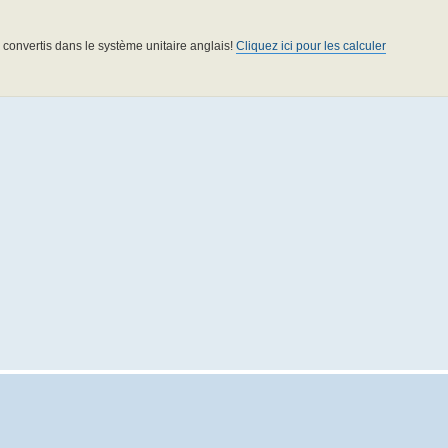
re convertis dans le système unitaire anglais!
Cliquez ici pour les calculer