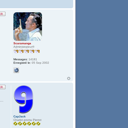
Scaramanga
Administrateur®
Messages:
14181
Enregistré le:
05 Sep 2002
...
CapJack
Charlot promu Pierrot