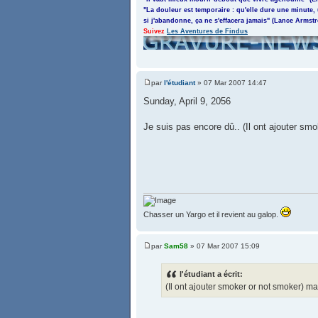
"La douleur est temporaire : qu'elle dure une minute,
si j'abandonne, ça ne s'effacera jamais" (Lance Armst
Suivez
Les Aventures de Findus
par
l'étudiant
» 07 Mar 2007 14:47
Sunday, April 9, 2056
Je suis pas encore dû.. (Il ont ajouter sm
Chasser un Yargo et il revient au galop.
par
Sam58
» 07 Mar 2007 15:09
l'étudiant a écrit:
(Il ont ajouter smoker or not smoker) m