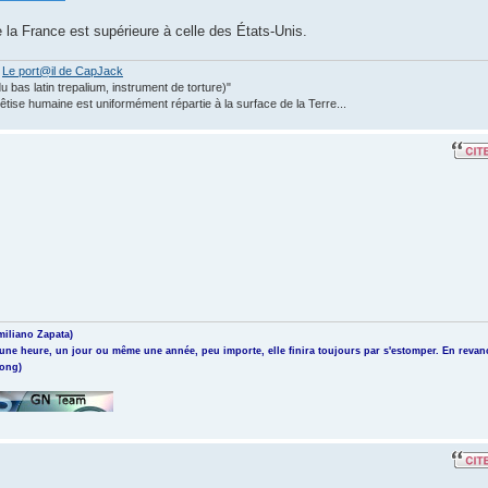
 la France est supérieure à celle des États-Unis.
-
Le port@il de CapJack
 du bas latin trepalium, instrument de torture)"
ise humaine est uniformément répartie à la surface de la Terre...
miliano Zapata)
 une heure, un jour ou même une année, peu importe, elle finira toujours par s'estomper. En revan
rong)