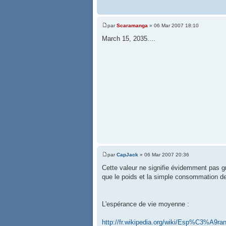
par
Scaramanga
» 06 Mar 2007 18:10
March 15, 2035....
par
CapJack
» 06 Mar 2007 20:36
Cette valeur ne signifie évidemment pas gr
que le poids et la simple consommation de 
L'espérance de vie moyenne :
http://fr.wikipedia.org/wiki/Esp%C3%A9ra