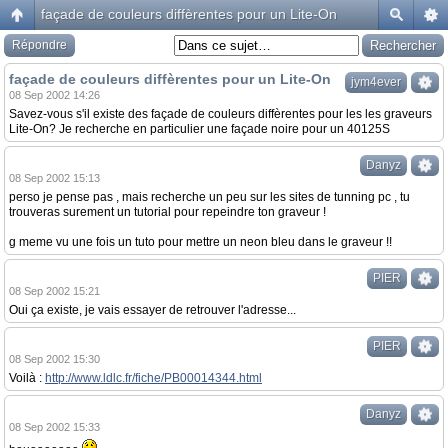
façade de couleurs diffèrentes pour un Lite-On
Répondre
façade de couleurs diffèrentes pour un Lite-On
jym4ever
08 Sep 2002 14:26
Savez-vous s'il existe des façade de couleurs diffèrentes pour les les graveurs
Lite-On? Je recherche en particulier une façade noire pour un 40125S
Danyz
08 Sep 2002 15:13
perso je pense pas , mais recherche un peu sur les sites de tunning pc , tu
trouveras surement un tutorial pour repeindre ton graveur !
g meme vu une fois un tuto pour mettre un neon bleu dans le graveur !!
PIER
08 Sep 2002 15:21
Oui ça existe, je vais essayer de retrouver l'adresse...
PIER
08 Sep 2002 15:30
Voilà :
http://www.ldlc.fr/fiche/PB00014344.html
Danyz
08 Sep 2002 15:33