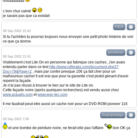
houaaaaaaa
c bon chui calmé
je savais pas que ca existait
PIER
08 Sep 2002 15:42
Si tu l'achètes tu pourras toujours nous envoyer une petit photo histoire de voir
ce que ça donne.
jym4ever
08 Sep 2002 22:41
Visiblement c'est Lite On en personne qui fabrique ces caches , j'en avais
entendu parler dans ce test
http://www.cdfreaks.com/document.php3?
Doc=79&Page=2
, mais par contre presque 10€ ça fait cher pour un
malheureux cache! Il est vrai que pour la garantie c'est plutot génant d'avoir
repeint la façade.
Je n'ai pas réussi à trouver le lien sur le site de Lite on.
Cette façade noire (après quelques recherches) est vendu aussi chez
www.actualis.com
et
www.wsn-tec.com
Il me faudrait peut-etre aussi un cache noir pour un DVD-ROM pioneer 116
Scaramanga
09 Sep 2002 7:09
et une bombe de peinture noire, ne ferait elle pas l'affaire
bon OK ça