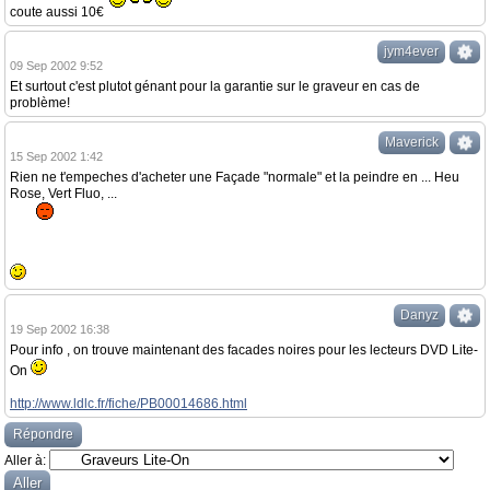
coute aussi 10€
jym4ever
09 Sep 2002 9:52
Et surtout c'est plutot génant pour la garantie sur le graveur en cas de
problème!
Maverick
15 Sep 2002 1:42
Rien ne t'empeches d'acheter une Façade "normale" et la peindre en ... Heu
Rose, Vert Fluo, ...
Danyz
19 Sep 2002 16:38
Pour info , on trouve maintenant des facades noires pour les lecteurs DVD Lite-
On
http://www.ldlc.fr/fiche/PB00014686.html
Répondre
Aller à: