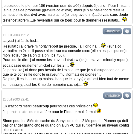
je possede le pioneer 106 (version oem du a06) depuis 6 jours... Pour l instant
je n ai pas de probleme (gravure cd et dvd), mais je n ai pas encore teste la
compatibilite des dvd avec ma platine (je les grave en -r)....Je vais sans doute
tester cet aprem'....je reviendrai sur ce topic pour te donner les resultats....
Ginowine
11 Juil 2003 19:12
ca yest j ai fait le test.....
Resultat : j ai grave minority report (je precise, j ai l original...
) sur 1 cd
verbatim en 2x, et il passe nickel sur ma console xbox (elle n est pas pucee) et
mon lecteur de salon (c 1 philips 756)....
Pour tout te dire, j ai meme teste avec 1 dvd-rw (toujours avec minority report),
et ca passe egalement nickel sur les 2.....
Je pense ke j ai donc pas besoin de t expliquer que je suis super content, et
que je te conseille donc le graveur multiformats de pioneer....
De plus, il est beaucoup moins cher que le sony (ce qui est bien tout de meme
sur les sony, c est les 8 mo de memoire cache).....
cmaurice
11 Juil 2003 22:41
Ok d'accord merci beaucoup pour toutes ces précisions
Je penchais de toute manière pour le Pioneer multiformat
Sinon pour les 8Mo de cache du Sony contre les 2 Mo pour le Pioneer ça doit
pas changer grand chose quand on a un PC qui suit derrière au niveau config
et puissance.