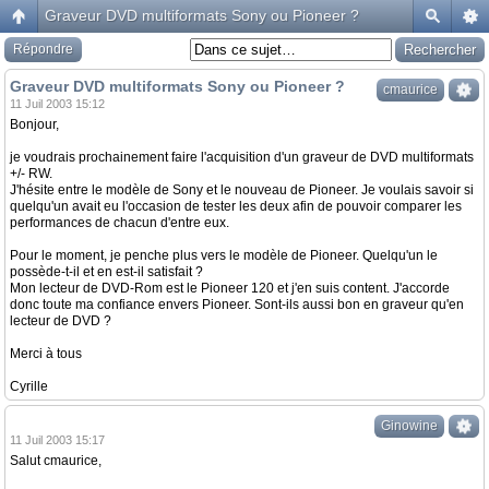
Graveur DVD multiformats Sony ou Pioneer ?
Répondre
Graveur DVD multiformats Sony ou Pioneer ?
cmaurice
11 Juil 2003 15:12
Bonjour,
je voudrais prochainement faire l'acquisition d'un graveur de DVD multiformats
+/- RW.
J'hésite entre le modèle de Sony et le nouveau de Pioneer. Je voulais savoir si
quelqu'un avait eu l'occasion de tester les deux afin de pouvoir comparer les
performances de chacun d'entre eux.
Pour le moment, je penche plus vers le modèle de Pioneer. Quelqu'un le
possède-t-il et en est-il satisfait ?
Mon lecteur de DVD-Rom est le Pioneer 120 et j'en suis content. J'accorde
donc toute ma confiance envers Pioneer. Sont-ils aussi bon en graveur qu'en
lecteur de DVD ?
Merci à tous
Cyrille
Ginowine
11 Juil 2003 15:17
Salut cmaurice,