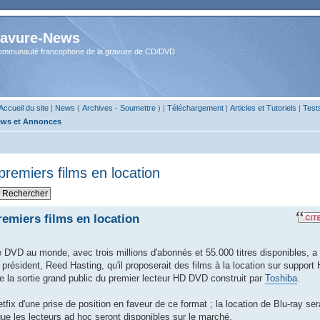
avure-News
ommunauté francophone de la gravure de CD/DVD
Accueil du site
|
News
(
Archives
-
Soumettre
) |
Téléchargement
|
Articles et Tutoriels
|
Test
ws et Annonces
 premiers films en location
premiers films en location
de DVD au monde, avec trois millions d'abonnés et 55.000 titres disponibles, a
président, Reed Hasting, qu'il proposerait des films à la location sur support
e la sortie grand public du premier lecteur HD DVD construit par
Toshiba
.
tfix d'une prise de position en faveur de ce format ; la location de Blu-ray ser
ue les lecteurs ad hoc seront disponibles sur le marché.