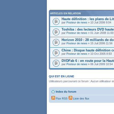
ARTICLES EN RELATION
Haute définition : les plans de L
par
Posteur de news
» 10 Juil 2006 9:04
Toshiba : des lecteurs DVD haute 
par
Posteur de news
» 01 Juin 2008 11:00
Horizon 2010 : 28 milliards de dol
par
Posteur de news
» 15 Juil 2006 11:56
Chine : Disque haute définition 
par
Posteur de news
» 10 Oct 2005 8:53
DVDFab 6 : en route pour la Haut
par
Posteur de news
» 06 Juil 2009 10:54
QUI EST EN LIGNE
Utilisateurs parcourant ce forum : Aucun utilisateur en
Index du forum
Flux RSS
Liste des flux