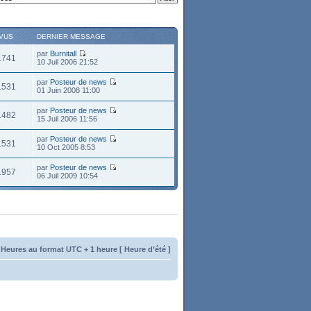
VUS
DERNIER MESSAGE
par
Burnitall
1741
10 Juil 2006 21:52
par
Posteur de news
1531
01 Juin 2008 11:00
par
Posteur de news
1482
15 Juil 2006 11:56
par
Posteur de news
1531
10 Oct 2005 8:53
par
Posteur de news
1957
06 Juil 2009 10:54
 Heures au format UTC + 1 heure [ Heure d’été ]