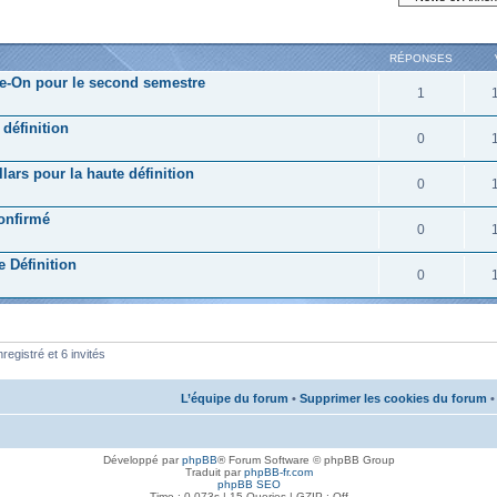
RÉPONSES
ite-On pour le second semestre
1
définition
0
lars pour la haute définition
0
confirmé
0
e Définition
0
registré et 6 invités
L’équipe du forum
•
Supprimer les cookies du forum
•
Développé par
phpBB
® Forum Software © phpBB Group
Traduit par
phpBB-fr.com
phpBB SEO
Time : 0.073s | 15 Queries | GZIP : Off