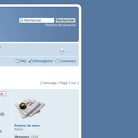
Recherche avancée
s
FAQ
M’enregistrer
Connexion
1 message • Page
1
sur
1
 HD
Posteur de news
Robot
a
Messages:
3169