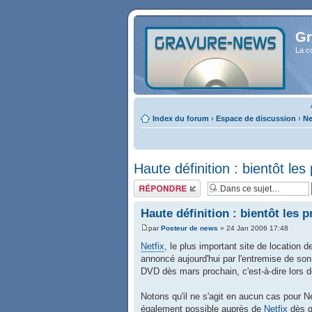
Gr
La c
Index du forum
›
Espace de discussion
›
Ne
Haute définition : bientôt les
Répondre
Haute définition : bientôt les 
par
Posteur de news
» 24 Jan 2006 17:48
Netfix
, le plus important site de location 
annoncé aujourd'hui par l'entremise de son 
DVD dès mars prochain, c'est-à-dire lors d
Notons qu'il ne s'agit en aucun cas pour Ne
également possible auprès de
Netfix
dès q