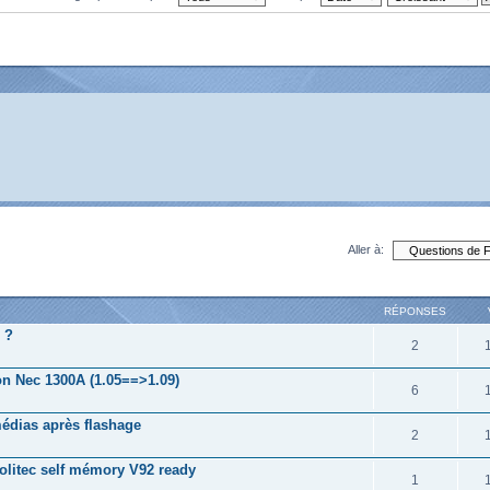
Aller à:
RÉPONSES
 ?
2
on Nec 1300A (1.05==>1.09)
6
médias après flashage
2
litec self mémory V92 ready
1