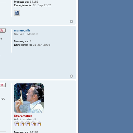
Messages:
14181
Enregistré le:
05 Sep 2002
manuouaib
Nouveau Membre
Le
Messages:
4
Enregistré le:
31 Jan 2005
.
 et
Scaramanga
Administrateur®
Messages:
14181