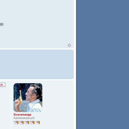
UR
Scaramanga
Administrateur®