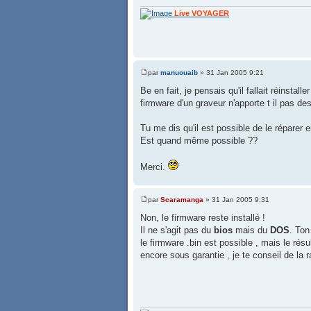
Live VOYAGER
par
manuouaib
» 31 Jan 2005 9:21
Be en fait, je pensais qu'il fallait réinsta
firmware d'un graveur n'apporte t il pas d
Tu me dis qu'il est possible de le réparer 
Est quand même possible ??
Merci.
par
Scaramanga
» 31 Jan 2005 9:31
Non, le firmware reste installé !
Il ne s'agit pas du
bios
mais du
DOS
. Ton
le firmware .bin est possible , mais le résul
encore sous garantie , je te conseil de la