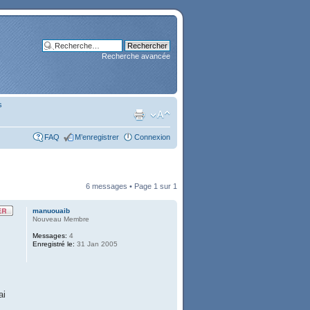
Recherche avancée
s
FAQ
M’enregistrer
Connexion
6 messages • Page
1
sur
1
manuouaib
Nouveau Membre
Messages:
4
Enregistré le:
31 Jan 2005
ai