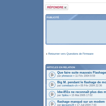
Répondre
PUBLICITÉ
Retourner vers Questions de Firmware
ARTICLES EN RELATION
Que faire suite mauvais Flashage
par
phetasse
» 11 Fév 2004 8:59
Big M. pendant le flashage de m
par
comeback-ch
» 05 Fév 2004 22:36
ldw-851s ne reconnaît plus des 
par
Spilou
» 15 Mai 2005 17:02
flashage manqué sur un modem o
par
jjacques28
» 17 Juil 2004 7:43