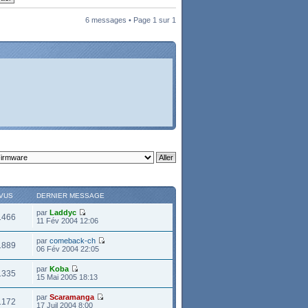
6 messages • Page
1
sur
1
VUS
DERNIER MESSAGE
par
Laddyc
1466
11 Fév 2004 12:06
par
comeback-ch
1889
06 Fév 2004 22:05
par
Koba
1335
15 Mai 2005 18:13
par
Scaramanga
1172
17 Juil 2004 8:00