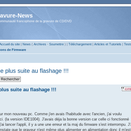
avure-News
ommunauté francophone de la gravure de CD/DVD
Accueil du site
|
News
(
Archives
-
Soumettre
) |
Téléchargement
|
Articles et Tutoriels
|
Test
ions de Firmware
plus suite au flashage !!!
us suite au flashage !!!
 mon nouveau pc. Comme j'en avais l'habitude avec l'ancien, j'ai voulu
i. (la version IDE1004). J'avais déja la bonne version car celle ci fonctionné
ai lancer l'appli, il y a une une erreur et la maj du fimware s'est interrompu. J'
nstate que le graveur n'est même plus alimenter en alimentation donc il m'est