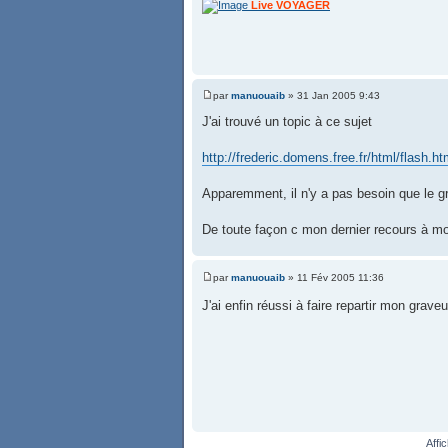
Live VOYAGER
par
manuouaib
» 31 Jan 2005 9:43
J'ai trouvé un topic à ce sujet
http://frederic.domens.free.fr/html/flash.ht
Apparemment, il n'y a pas besoin que le gr
De toute façon c mon dernier recours à moi
par
manuouaib
» 11 Fév 2005 11:36
J'ai enfin réussi à faire repartir mon gr
Affi