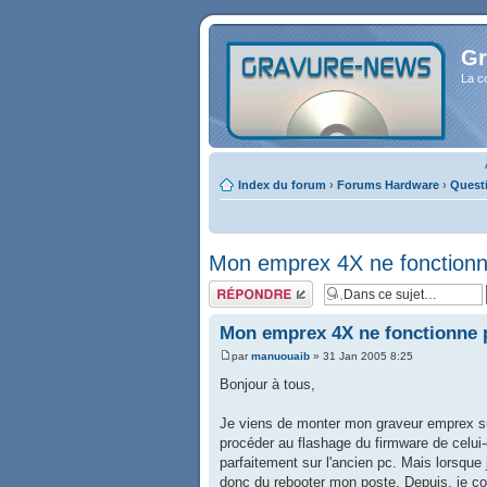
Gr
La c
Index du forum
›
Forums Hardware
›
Quest
Mon emprex 4X ne fonctionne 
Répondre
Mon emprex 4X ne fonctionne pl
par
manuouaib
» 31 Jan 2005 8:25
Bonjour à tous,
Je viens de monter mon graveur emprex sur
procéder au flashage du firmware de celui-c
parfaitement sur l'ancien pc. Mais lorsque j'
donc du rebooter mon poste. Depuis, je co