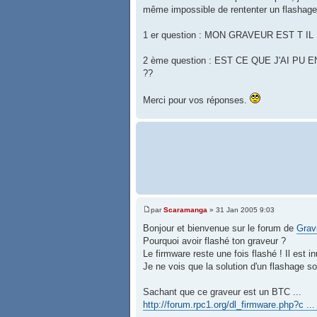
même impossible de rententer un flashage o
1 er question : MON GRAVEUR EST T I
2 ème question : EST CE QUE J'AI 
??
Merci pour vos réponses.
par
Scaramanga
» 31 Jan 2005 9:03
Bonjour et bienvenue sur le forum de
Grav
Pourquoi avoir flashé ton graveur ?
Le firmware reste une fois flashé ! Il est inu
Je ne vois que la solution d'un flashage 
Sachant que ce graveur est un BTC ...
http://forum.rpc1.org/dl_firmware.php?c ...