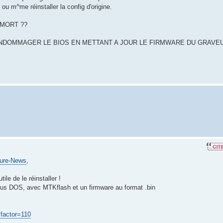
u m^me réinstaller la config d'origine.
L MORT ??
PU ENDOMMAGER LE BIOS EN METTANT A JOUR LE FIRMWARE DU GRAVE
ure-News
,
tile de le réinstaller !
sous DOS, avec MTKflash et un firmware au format .bin
 factor=110