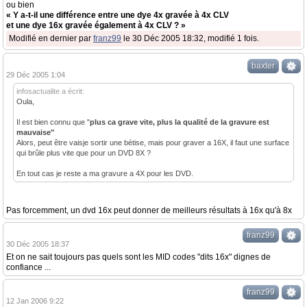
ou bien
« Y a-t-il une différence entre une dye 4x gravée à 4x CLV
et une dye 16x gravée également à 4x CLV ? »
Modifié en dernier par
franz99
le 30 Déc 2005 18:32, modifié 1 fois.
baxter
29 Déc 2005 1:04
infosactualite a écrit:
Oula,
Il est bien connu que "
plus ca grave vite, plus la qualité de la gravure est
mauvaise"
Alors, peut être vaisje sortir une bétise, mais pour graver a 16X, il faut une surface
qui brûle plus vite que pour un DVD 8X ?
En tout cas je reste a ma gravure a 4X pour les DVD.
Pas forcemment, un dvd 16x peut donner de meilleurs résultats à 16x qu'à 8x
franz99
30 Déc 2005 18:37
Et on ne sait toujours pas quels sont les MID codes "dits 16x" dignes de
confiance ...
franz99
12 Jan 2006 9:22