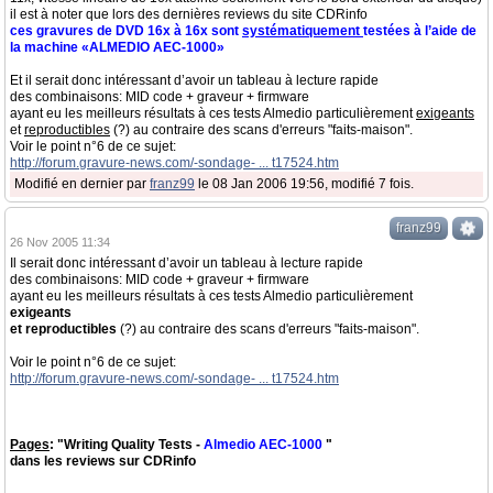
il est à noter que lors des dernières reviews du site CDRinfo
ces gravures de DVD 16x à 16x sont
systématiquement
testées à l’aide de
la machine «ALMEDIO AEC-1000»
Et il serait donc intéressant d’avoir un tableau à lecture rapide
des combinaisons: MID code + graveur + firmware
ayant eu les meilleurs résultats à ces tests Almedio particulièrement
exigeants
et
reproductibles
(?) au contraire des scans d'erreurs "faits-maison".
Voir le point n°6 de ce sujet:
http://forum.gravure-news.com/-sondage- ... t17524.htm
Modifié en dernier par
franz99
le 08 Jan 2006 19:56, modifié 7 fois.
franz99
26 Nov 2005 11:34
Il serait donc intéressant d’avoir un tableau à lecture rapide
des combinaisons: MID code + graveur + firmware
ayant eu les meilleurs résultats à ces tests Almedio particulièrement
exigeants
et reproductibles
(?) au contraire des scans d'erreurs "faits-maison".
Voir le point n°6 de ce sujet:
http://forum.gravure-news.com/-sondage- ... t17524.htm
Pages
: "Writing Quality Tests -
Almedio AEC-1000
"
dans les reviews sur CDRinfo