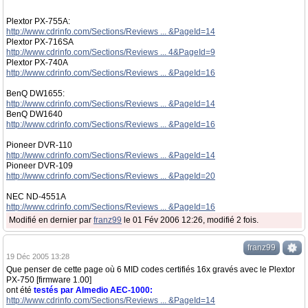
Plextor PX-755A:
http://www.cdrinfo.com/Sections/Reviews ... &PageId=14
Plextor PX-716SA
http://www.cdrinfo.com/Sections/Reviews ... 4&PageId=9
Plextor PX-740A
http://www.cdrinfo.com/Sections/Reviews ... &PageId=16
BenQ DW1655:
http://www.cdrinfo.com/Sections/Reviews ... &PageId=14
BenQ DW1640
http://www.cdrinfo.com/Sections/Reviews ... &PageId=16
Pioneer DVR-110
http://www.cdrinfo.com/Sections/Reviews ... &PageId=14
Pioneer DVR-109
http://www.cdrinfo.com/Sections/Reviews ... &PageId=20
NEC ND-4551A
http://www.cdrinfo.com/Sections/Reviews ... &PageId=16
Modifié en dernier par
franz99
le 01 Fév 2006 12:26, modifié 2 fois.
franz99
19 Déc 2005 13:28
Que penser de cette page où 6 MID codes certifiés 16x gravés avec le Plextor
PX-750 [firmware 1.00]
ont été
testés par Almedio AEC-1000:
http://www.cdrinfo.com/Sections/Reviews ... &PageId=14