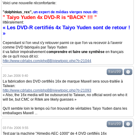
Voici une nouvelle réconfortante:
"dolphinius_rex",
un expert de médias vierges nous dit:
" Taiyo Yuden 4x DVD-R is *BACK* !!! "
littéralement:
« Les DVD-R certifiés 4x Taiyo Yuden sont de retour !
»
Cependant si l'on veut s'y retouver parmi ce que l'on va recevoir à l'avenir
comme DVD fabriqués par Taiyo Yuden
il va falloir impérativement
comprendre et faire une synthèse
en français
de ce qu'il nous dit ici:
http://www.cdrlabs.com/phpBB/viewtopic.php?t=21044
franz99
20 Jan 2006 9:40
La fabrication des DVD certifiés 16x de marque Maxell sera sous-traitée à
Taïwan:
http://www.cdrlabs.com/phpBB/viewtopic.php?t=21093
« Also, the 16x media will be outsourced to Taiwan, no official word on who it
will be, but CMC or Ritek are likely guesses »
Qu'il semble loin le temps où l'on trouvait de véritables Taiyo Yuden dans les
emballages Maxell ...
franz99
03 Fév 2006 9:55
Test par la machine "Almedio AEC-1000" de 4 DVD certifiés 16x