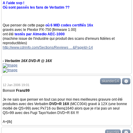
A l'aide svp !
Où sont passés les fans de Verbatim ??
Que penser de cette page
où 6 MID codes certifiés 16x
gravés avec le Plextor PX-750 [firmware 1.00]
ont été
testés par Almedio AEC-1000
(machine issue de l'industrie qui produit des scans d'erreurs fidèles et
reproductibles)
http://www.cdrinfo.com/Sections/Reviews ... &PageId=14
- Verbatim 16X DVD-R @ 16X
skander14
12 Jan 2006 19:01
Bonsoir
Franz99
Je ne sais que penser en tout cas pour moi mes meilleures gravure ont été
produites avec des Verbatim
DVD+R 16X
(MCC004) gravé à 12X (une bonne
moitié de QS=99) avec Px716 ou Benq1640 alors que je n'ai pas un seul
QS=99 avec des Fugi TayoYuden DVD+R 8X !!!
A+[/b]
franz99