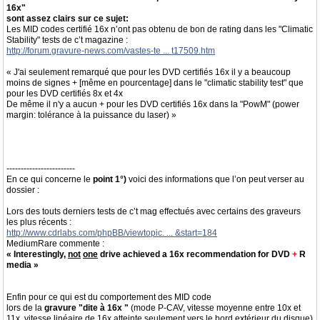
16x"
sont assez clairs sur ce sujet:
Les MID codes certifié 16x n’ont pas obtenu de bon de rating dans les "Climatic
Stability" tests de c’t magazine :
http://forum.gravure-news.com/vastes-te ... t17509.htm
« J'ai seulement remarqué que pour les DVD certifiés 16x il y a beaucoup
moins de signes + [même en pourcentage] dans le "climatic stability test" que
pour les DVD certifiés 8x et 4x
De même il n'y a aucun + pour les DVD certifiés 16x dans la "PowM" (power
margin: tolérance à la puissance du laser) »
------------------------
En ce qui concerne le
point 1°)
voici des informations que l’on peut verser au
dossier :
Lors des touts derniers tests de c’t mag effectués avec certains des graveurs
les plus récents :
http://www.cdrlabs.com/phpBB/viewtopic. ... &start=184
MediumRare commente :
« Interestingly,
not
one
drive achieved a 16x recommendation for DVD
+
R
media »
Enfin pour ce qui est du comportement des MID code
lors de la
gravure "dite à 16x "
(mode P-CAV, vitesse moyenne entre 10x et
11x, vitesse linéaire de 16x atteinte seulement vers le bord extérieur du disque)