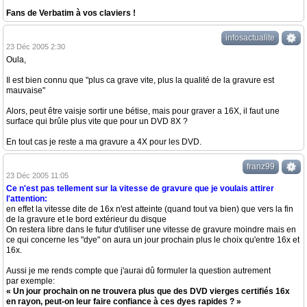
Fans de Verbatim à vos claviers !
infosactualite
23 Déc 2005 2:30
Oula,
Il est bien connu que "plus ca grave vite, plus la qualité de la gravure est
mauvaise"
Alors, peut être vaisje sortir une bétise, mais pour graver a 16X, il faut une
surface qui brûle plus vite que pour un DVD 8X ?
En tout cas je reste a ma gravure a 4X pour les DVD.
franz99
23 Déc 2005 11:05
Ce n'est pas tellement sur la vitesse de gravure que je voulais attirer
l'attention:
en effet la vitesse dite de 16x n'est atteinte (quand tout va bien) que vers la fin
de la gravure et le bord extérieur du disque
On restera libre dans le futur d'utiliser une vitesse de gravure moindre mais en
ce qui concerne les "dye" on aura un jour prochain plus le choix qu'entre 16x et
16x.
Aussi je me rends compte que j'aurai dû formuler la question autrement
par exemple:
« Un jour prochain on ne trouvera plus que des DVD vierges certifiés 16x
en rayon, peut-on leur faire confiance à ces dyes rapides ? »