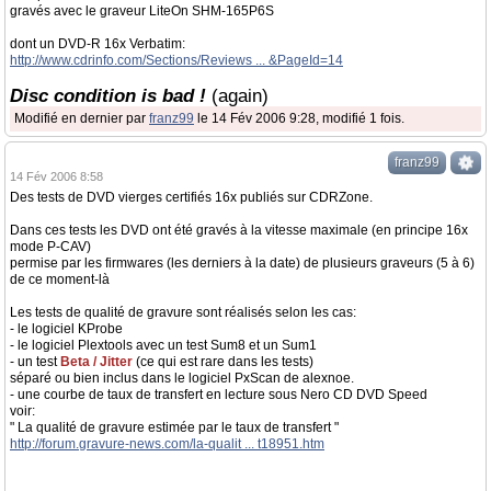
gravés avec le graveur LiteOn SHM-165P6S
dont un DVD-R 16x Verbatim:
http://www.cdrinfo.com/Sections/Reviews ... &PageId=14
Disc condition is bad !
(again)
Modifié en dernier par
franz99
le 14 Fév 2006 9:28, modifié 1 fois.
franz99
14 Fév 2006 8:58
Des tests de DVD vierges certifiés 16x publiés sur CDRZone.
Dans ces tests les DVD ont été gravés à la vitesse maximale (en principe 16x
mode P-CAV)
permise par les firmwares (les derniers à la date) de plusieurs graveurs (5 à 6)
de ce moment-là
Les tests de qualité de gravure sont réalisés selon les cas:
- le logiciel KProbe
- le logiciel Plextools avec un test Sum8 et un Sum1
- un test
Beta / Jitter
(ce qui est rare dans les tests)
séparé ou bien inclus dans le logiciel PxScan de alexnoe.
- une courbe de taux de transfert en lecture sous Nero CD DVD Speed
voir:
" La qualité de gravure estimée par le taux de transfert "
http://forum.gravure-news.com/la-qualit ... t18951.htm