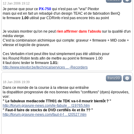
12 Jan 2006 19:12
Je pense que pour ce
PX-750
qui n'est pas un "vrai" Plextor
mais qui est en fait un rebadgé d'un design TEAC et de fabrixation BenQ
le firmware
1.00
utilisé par CDRinfo n'est pas encore très au point
Je voulais montrer qu'on ne peut
rien affirmer dans l'absolu
sur la qualité d'un
média vierge.
C'est la combinaison alchimique qui compte: graveur + firmware + MID code +
vitesse et logicile de gravure.
Ces Verbatim n'ont peut être tout simplement pas été utiilisés pour
les Round Robin tests afin de mettre au point le firmware 1.00
Il faut donc tester le firmware
1.01:
http://www.plextor.be/technicalservices ... -Recorders
franz99
18 Jan 2006 19:39
Dans ce monde de la course à la vitesse qui entraîne
la dispatition progressive de nos bonnes vielles "confitures" (dyes) éprouvées,
voir:
" Le fabuleux mediacode TTH01 de TDK va-t-il mourir bientôt ? "
http://forum.gravure-news.com/le-fabule ... t19765.htm
" Faut-il faire de stocks de DVD certifiés 4x et 8x ?? "
http://forum.gravure-news.com/faut-il-f ... t20527.htm