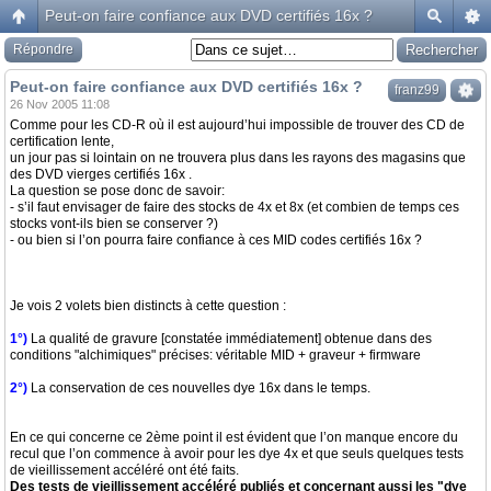
Peut-on faire confiance aux DVD certifiés 16x ?
Répondre
Peut-on faire confiance aux DVD certifiés 16x ?
franz99
26 Nov 2005 11:08
Comme pour les CD-R où il est aujourd’hui impossible de trouver des CD de
certification lente,
un jour pas si lointain on ne trouvera plus dans les rayons des magasins que
des DVD vierges certifiés 16x .
La question se pose donc de savoir:
- s’il faut envisager de faire des stocks de 4x et 8x (et combien de temps ces
stocks vont-ils bien se conserver ?)
- ou bien si l’on pourra faire confiance à ces MID codes certifiés 16x ?
Je vois 2 volets bien distincts à cette question :
1°)
La qualité de gravure [constatée immédiatement] obtenue dans des
conditions "alchimiques" précises: véritable MID + graveur + firmware
2°)
La conservation de ces nouvelles dye 16x dans le temps.
En ce qui concerne ce 2ème point il est évident que l’on manque encore du
recul que l’on commence à avoir pour les dye 4x et que seuls quelques tests
de vieillissement accéléré ont été faits.
Des tests de vieillissement accéléré publiés et concernant aussi les "dye