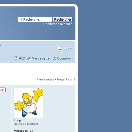
Recherche avancée
s
FAQ
M’enregistrer
Connexion
4 messages • Page
1
sur
1
Litop
Nouveau Membre
Messages:
13