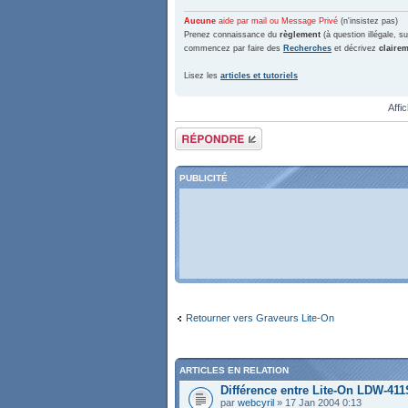
Aucune
aide par mail ou Message Privé
(n'insistez pas)
Prenez connaissance du
règlement
(à question illégale, suj
commencez par faire des
Recherches
et décrivez
claire
Lisez les
articles et tutoriels
Affi
Répondre
PUBLICITÉ
Retourner vers Graveurs Lite-On
ARTICLES EN RELATION
Différence entre Lite-On LDW-41
par
webcyril
» 17 Jan 2004 0:13