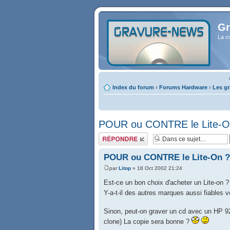
Gr
La c
Index du forum
›
Forums Hardware
›
Les gr
POUR ou CONTRE le Lite-O
Répondre
POUR ou CONTRE le Lite-On 
par
Litop
» 18 Oct 2002 21:24
Est-ce un bon choix d'acheter un Lite-on ?
Y-a-t-il des autres marques aussi fiables 
Sinon, peut-on graver un cd avec un HP 920
clone) La copie sera bonne ?