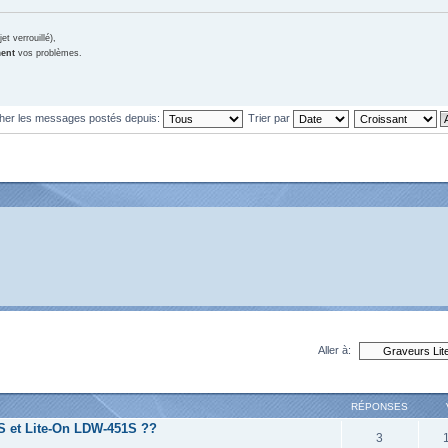
et verrouillé),
ment
vos problèmes.
cher les messages postés depuis:
Trier par
Aller à:
RÉPONSES
1S et Lite-On LDW-451S ??
3