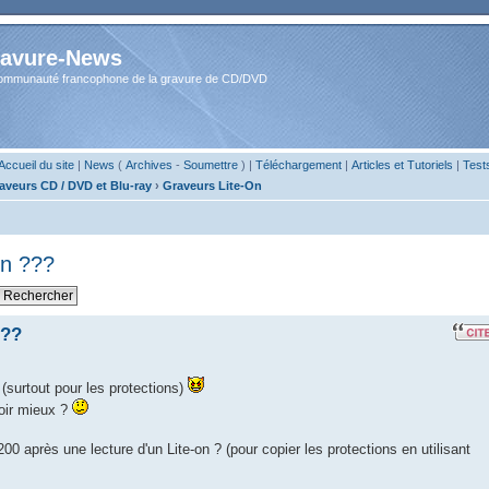
avure-News
ommunauté francophone de la gravure de CD/DVD
Accueil du site
|
News
(
Archives
-
Soumettre
) |
Téléchargement
|
Articles et Tutoriels
|
Test
aveurs CD / DVD et Blu-ray
›
Graveurs Lite-On
n ???
???
 (surtout pour les protections)
voir mieux ?
0 après une lecture d'un Lite-on ? (pour copier les protections en utilisant