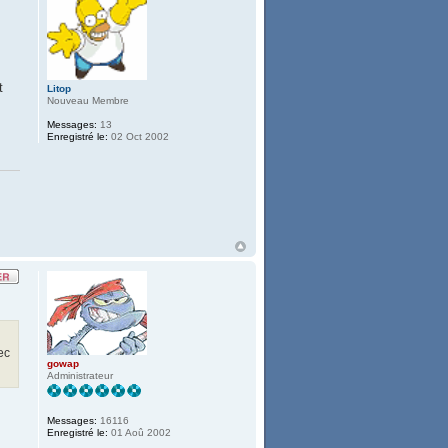
t
Litop
Nouveau Membre
Messages:
13
Enregistré le:
02 Oct 2002
ec
gowap
Administrateur
Messages:
16116
Enregistré le:
01 Aoû 2002