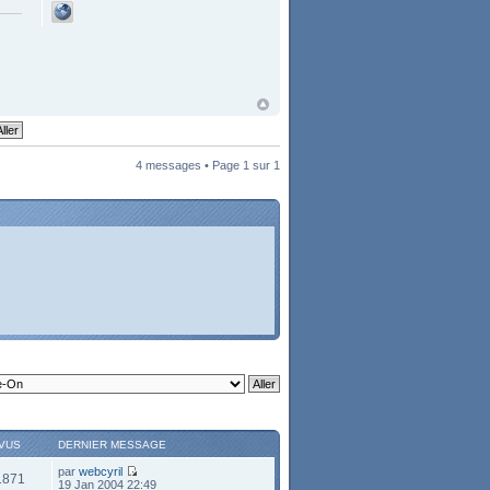
4 messages • Page
1
sur
1
VUS
DERNIER MESSAGE
par
webcyril
1871
19 Jan 2004 22:49