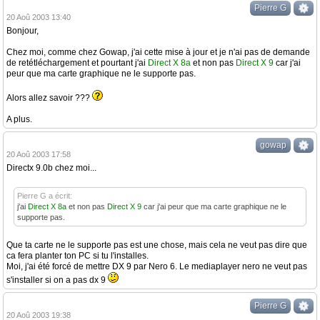
Pierre G
20 Aoû 2003 13:40
Bonjour,
Chez moi, comme chez Gowap, j'ai cette mise à jour et je n'ai pas de demande
de retétléchargement et pourtant j'ai
Direct X 8a
et non pas
Direct X 9
car j'ai
peur que ma carte graphique ne le supporte pas.
Alors allez savoir ???
A plus.
gowap
20 Aoû 2003 17:58
Directx 9.0b chez moi...
Pierre G a écrit:
j'ai
Direct X 8a
et non pas
Direct X 9
car j'ai peur que ma carte graphique ne le
supporte pas.
Que ta carte ne le supporte pas est une chose, mais cela ne veut pas dire que
ca fera planter ton PC si tu l'installes.
Moi, j'ai été forcé de mettre DX 9 par Nero 6. Le mediaplayer nero ne veut pas
s'installer si on a pas dx 9
Pierre G
20 Aoû 2003 19:38