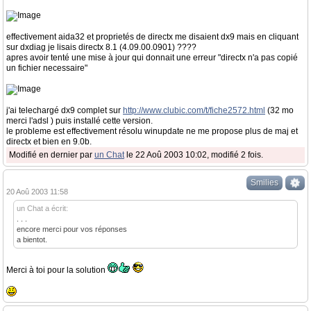
effectivement aida32 et proprietés de directx me disaient dx9 mais en cliquant
sur dxdiag je lisais directx 8.1 (4.09.00.0901) ????
apres avoir tenté une mise à jour qui donnait une erreur "directx n'a pas copié
un fichier necessaire"
j'ai telechargé dx9 complet sur
http://www.clubic.com/t/fiche2572.html
(32 mo
merci l'adsl ) puis installé cette version.
le probleme est effectivement résolu winupdate ne me propose plus de maj et
directx et bien en 9.0b.
Modifié en dernier par
un Chat
le 22 Aoû 2003 10:02, modifié 2 fois.
Smilies
20 Aoû 2003 11:58
un Chat a écrit:
. . .
encore merci pour vos réponses
a bientot.
Merci à toi pour la solution