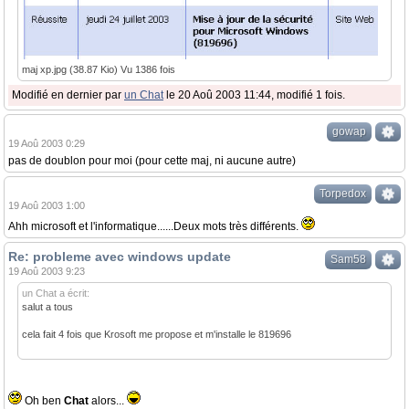
maj xp.jpg (38.87 Kio) Vu 1386 fois
Modifié en dernier par
un Chat
le 20 Aoû 2003 11:44, modifié 1 fois.
gowap
19 Aoû 2003 0:29
pas de doublon pour moi (pour cette maj, ni aucune autre)
Torpedox
19 Aoû 2003 1:00
Ahh microsoft et l'informatique......Deux mots très différents.
Re: probleme avec windows update
Sam58
19 Aoû 2003 9:23
un Chat a écrit:
salut a tous
cela fait 4 fois que Krosoft me propose et m'installe le 819696
Oh ben
Chat
alors...