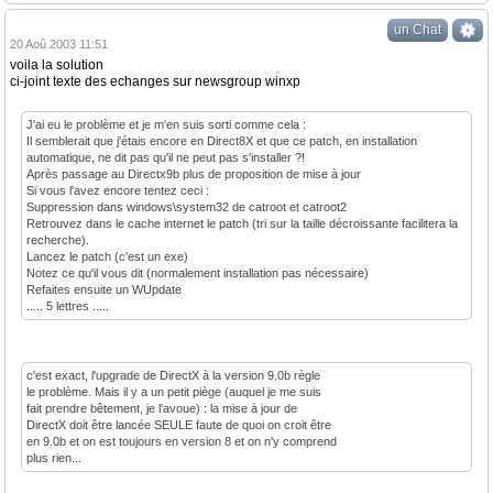
un Chat
20 Aoû 2003 11:51
voila la solution
ci-joint texte des echanges sur newsgroup winxp
J'ai eu le problème et je m'en suis sorti comme cela :
Il semblerait que j'étais encore en Direct8X et que ce patch, en installation
automatique, ne dit pas qu'il ne peut pas s'installer ?!
Après passage au Directx9b plus de proposition de mise à jour
Si vous l'avez encore tentez ceci :
Suppression dans windows\system32 de catroot et catroot2
Retrouvez dans le cache internet le patch (tri sur la taille décroissante facilitera la
recherche).
Lancez le patch (c'est un exe)
Notez ce qu'il vous dit (normalement installation pas nécessaire)
Refaites ensuite un WUpdate
..... 5 lettres .....
c'est exact, l'upgrade de DirectX à la version 9.0b règle
le problème. Mais il y a un petit piège (auquel je me suis
fait prendre bêtement, je l'avoue) : la mise à jour de
DirectX doit être lancée SEULE faute de quoi on croit être
en 9.0b et on est toujours en version 8 et on n'y comprend
plus rien...