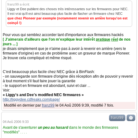
franz99 a écrit:
Liggy et Dee publient des choses très intéressantes sur les firmwares pour NEC.
Il est vrai qu'il est ainsi beaucoup plus facile de flasher un firmware chez NEC
que chez Pioneer par exemple (notamment revenir en arrière lorsqu'on est
coinçé !)
Pour vous qui semblez accorder tant d'importance aux firmwares hackés
[ J'aimerais d'ailleurs que l'on m'explique leur intérêt
pratique
réel
de nos
jours ... ]
je disais simplement que je n'aime pas à avoir à revenir en arrière (vers le
firmware d'origine) en cas de problème avec un graveur de marque Pioneer.
Je trouve cela compliqué et même risqué.
C'est beaucoup plus facile chez NEC grâce à BinFlash:
- on sauvegarde son firmware d'origine dès réception afin de pouvoir y revenir
à tout moment s'il faut faire jouer la garantie
- le support en firmware est abondant, suivi et clair ...
Voir:
« Liggy's and Dee's modified NEC firmwares »
http://liggydee.cdfreaks.com/page/
Modifié en dernier par
franz99
le 04 Aoû 2006 9:39, modifié 7 fois.
franz99
04 Aoû 2006 9:33
Avant de s'aventurer
un peu au hasard
dans le monde des firmwares
"modifiés" . . . .