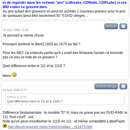
et de regarder dans les reviews "pro" [cdfreaks, CDRinfo, CDRLabs] si ces
MID codes se gravent bien.
Au prix actuel des graveurs on peut en acheter 1 nouveau graveur pour le prix
de quelques [peut être seulement 50 ?] DVD vierges ...
kirikou
02 Aoû 2006 23:06
Je pensait la meme chose.
Pourquoi preferer le BenQ 1650 au 1670 au fait ?
Pour les NEC j'ai entendu parler qu'il y avait des firmware hacker ca remonte
pas un peu la note de ce graveur ?
Quel difference entre le 111 et le 111D ?
Merci
Scaramanga
03 Aoû 2006 6:37
kirikou a écrit:
Quel difference entre le 111 et le 111D ?
Différence fondamentale : le modéle "D" lit, mais ne grave pas les DVD-RAM, le
111 "tout court" : oui.
Note qu'on peut crossflasher le 111D en 111 , et même compatible LabelFlash.
http://forum.gravure-news.com/crossflas ... t22475.htm