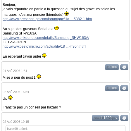
Bonjour,
je vais répondre en partie a ta question au sujet des graveurs selon les
marques , c'est ma pensée (biendodu)
http://www.presence-pc.com/forum/ppc/Ha ... 5382-1.htm
Au sujet des graveurs Serial-ata
Samsung SH-W163A
http://www.prixdunet.com/details/Samsung_SHW163A/
LG GSA-H30N
http://www.bestofmicro.com/actualite/18 ... -h30n.html
En espérant t'avoir aider
!
kirikou
01 Aoû 2006 1:51
Mise a jour du post 1
kirikou
02 Aoû 2006 16:54
Up
Franz t'a pas un conseil par hazard ?
bandit1200jmv
02 Aoû 2006 19:15
franz99 a écrit: