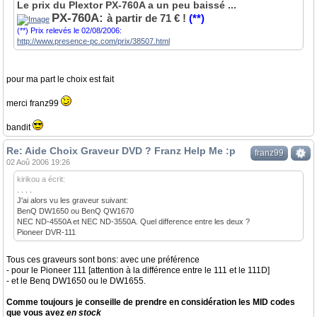
Le prix du Plextor PX-760A a un peu baissé ...
PX-760A:
à partir de 71 € !
(**)
(**) Prix relevés le 02/08/2006:
http://www.presence-pc.com/prix/38507.html
pour ma part le choix est fait
merci franz99
bandit
Re: Aide Choix Graveur DVD ? Franz Help Me :p
franz99
02 Aoû 2006 19:26
kirikou a écrit:
. . . .
J'ai alors vu les graveur suivant:
BenQ DW1650 ou BenQ QW1670
NEC ND-4550A et NEC ND-3550A. Quel difference entre les deux ?
Pioneer DVR-111
Tous ces graveurs sont bons: avec une préférence
- pour le Pioneer 111 [attention à la différence entre le 111 et le 111D]
- et le Benq DW1650 ou le DW1655.
Comme toujours je conseille de prendre en considération les MID codes
que vous avez
en stock