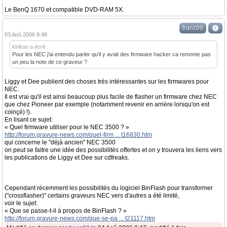
Le BenQ 1670 et compatible DVD-RAM 5X.
franz99
03 Aoû 2006 8:48
kirikou a écrit:
Pour les NEC j'ai entendu parler qu'il y avait des firmware hacker ca remonte pas
un peu la note de ce graveur ?
Liggy et Dee publient des choses très intéressantes sur les firmwares pour
NEC.
Il est vrai qu'il est ainsi beaucoup plus facile de flasher un firmware chez NEC
que chez Pioneer par exemple (notamment revenir en arrière lorsqu'on est
coinçé) !).
En lisant ce sujet:
« Quel firmware utiliser pour le NEC 3500 ? »
http://forum.gravure-news.com/quel-firm ... t16830.htm
qui concerne le "déjà ancien" NEC 3500
on peut se faitre une idée des possibilités offertes et on y trouvera les liens vers
les publications de Liggy et Dee sur cdfreaks.
Cependant récemment les possibilités du logiciel BinFlash pour transformer
("crossflasher)" certains graveurs NEC vers d'autres a été limité,
voir le sujet:
« Que se passe-t-il à propos de BinFlash ? »
http://forum.gravure-news.com/que-se-pa ... t21117.htm