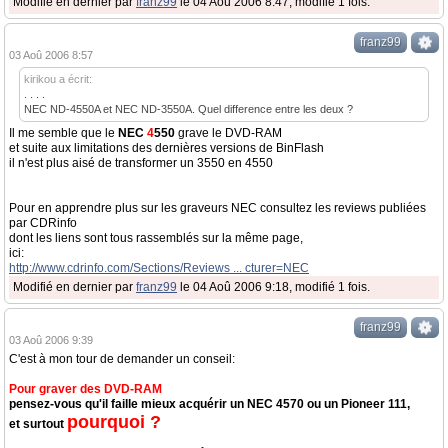
Modifié en dernier par
franz99
le 04 Aoû 2006 8:47, modifié 1 fois.
franz99
03 Aoû 2006 8:57
kirikou a écrit:
. . . .
NEC ND-4550A et NEC ND-3550A. Quel difference entre les deux ?
Il me semble que le
NEC
4
550
grave le DVD-RAM
et suite aux limitations des dernières versions de BinFlash
il n'est plus aisé de transformer un 3550 en 4550
Pour en apprendre plus sur les graveurs NEC consultez les reviews publiées
par CDRinfo
dont les liens sont tous rassemblés sur la même page,
ici:
http://www.cdrinfo.com/Sections/Reviews ... cturer=NEC
Modifié en dernier par
franz99
le 04 Aoû 2006 9:18, modifié 1 fois.
franz99
03 Aoû 2006 9:39
C'est à mon tour de demander un conseil:
Pour graver des DVD-RAM
pensez-vous qu'il faille mieux acquérir un NEC 4570 ou un Pioneer 111,
pourquoi ?
et surtout