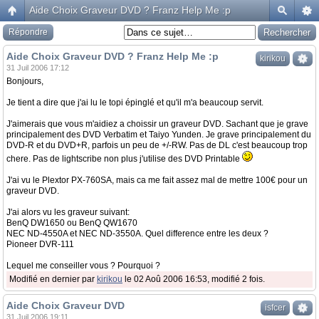
Aide Choix Graveur DVD ? Franz Help Me :p
Répondre
Aide Choix Graveur DVD ? Franz Help Me :p
kirikou
31 Juil 2006 17:12
Bonjours,
Je tient a dire que j'ai lu le topi épinglé et qu'il m'a beaucoup servit.
J'aimerais que vous m'aidiez a choissir un graveur DVD. Sachant que je grave
principalement des DVD Verbatim et Taiyo Yunden. Je grave principalement du
DVD-R et du DVD+R, parfois un peu de +/-RW. Pas de DL c'est beaucoup trop
chere. Pas de lightscribe non plus j'utilise des DVD Printable
J'ai vu le Plextor PX-760SA, mais ca me fait assez mal de mettre 100€ pour un
graveur DVD.
J'ai alors vu les graveur suivant:
BenQ DW1650 ou BenQ QW1670
NEC ND-4550A et NEC ND-3550A. Quel difference entre les deux ?
Pioneer DVR-111
Lequel me conseiller vous ? Pourquoi ?
Modifié en dernier par
kirikou
le 02 Aoû 2006 16:53, modifié 2 fois.
Aide Choix Graveur DVD
isfcer
31 Juil 2006 19:11