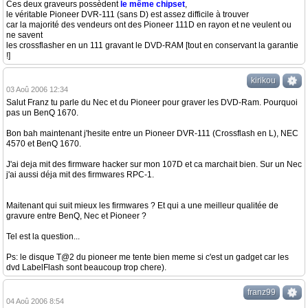
Ces deux graveurs possèdent
le même chipset
,
le véritable Pioneer DVR-111 (sans D) est assez difficile à trouver
car la majorité des vendeurs ont des Pioneer 111D en rayon et ne veulent ou
ne savent
les crossflasher en un 111 gravant le DVD-RAM [tout en conservant la garantie
!]
kirikou
03 Aoû 2006 12:34
Salut Franz tu parle du Nec et du Pioneer pour graver les DVD-Ram. Pourquoi
pas un BenQ 1670.
Bon bah maintenant j'hesite entre un Pioneer DVR-111 (Crossflash en L), NEC
4570 et BenQ 1670.
J'ai deja mit des firmware hacker sur mon 107D et ca marchait bien. Sur un Nec
j'ai aussi déja mit des firmwares RPC-1.
Maitenant qui suit mieux les firmwares ? Et qui a une meilleur qualitée de
gravure entre BenQ, Nec et Pioneer ?
Tel est la question...
Ps: le disque T@2 du pioneer me tente bien meme si c'est un gadget car les
dvd LabelFlash sont beaucoup trop chere).
franz99
04 Aoû 2006 8:54