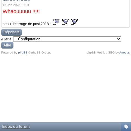
13 Jan 2023 19:53
Whaouuuuu !!!!!
beau déterrage de post 2018 !!!
Répondre
Aller à:
Powered by
phpBB
© phpBB Group.
phpBB Mobile / SEO by
Artodia
.
Index du forum