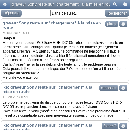
graveur Sony reste sur "chargement" à la mise en route
Répondre
graveur Sony reste sur "chargement" à la mise en
piro-p
route
30 Mar 2018 15:14
Bonjour
Mon graveur-lecteur DVD Sony RDR-DC105, relié à mon téléviseur, reste en
permanence sur " chargement " quand je le mets en marche (chargement
apparaît à l'écran TV ). Bien sûr aucune commande ne fonctionne, il faut le
débrancher pour l'éteindre. Jusqu'à hier il fonctionnait normalement. Il s'est
éteint lors d'une édition d'une émission enregistrée.
J'ai fait " reset", je l'ai laissé débranché toute la nuit, le problème persiste.
Cela pourrait-il venir de mon disque dur ? Ou bien quelqu'un a-t-il une idée de
l'origine du problème ?
Merci de votre attention
Re: graveur Sony reste sur "chargement" à la
clarabssn
mise en route
11 Jan 2023 10:21
Le problème peut venir du disque dur ou bien votre lecteur DVD Sony RDR-
DC105 est trop ancien donc plus compatible avec téléviseur.
J'avais un lecteur Sony (modèle en dessous du votre) et le problème était qu'il
n'était plus comptable avec mon nouveau téléviseur, un peu dommage
Re: graveur Sony reste sur "chargement" à la
Pierre G
mise en route