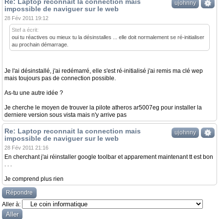
Re: Laptop reconnait la connection mais
ujohnny
impossible de naviguer sur le web
28 Fév 2011 19:12
Stef a écrit:
oui tu réactives ou mieux tu la désinstalles ... elle doit normalement se ré-initialiser
au prochain démarrage.
Je l'ai désinstallé, j'ai redémarré, elle s'est ré-initialisé j'ai remis ma clé wep
mais toujours pas de connection possible.
As-tu une autre idée ?
Je cherche le moyen de trouver la pilote atheros ar5007eg pour installer la
derniere version sous vista mais n'y arrive pas
Re: Laptop reconnait la connection mais
ujohnny
impossible de naviguer sur le web
28 Fév 2011 21:16
En cherchant j'ai réinstaller google toolbar et apparement maintenant tt est bon
. . .
Je comprend plus rien
Répondre
Aller à: