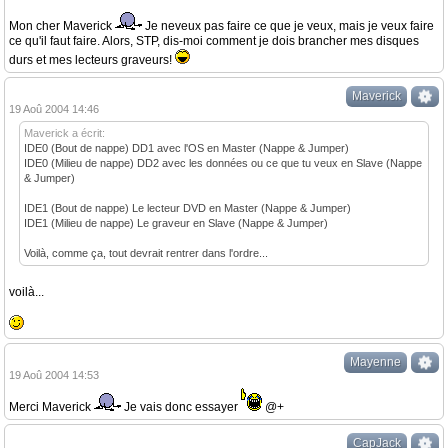
Mon cher Maverick
Je neveux pas faire ce que je veux, mais je veux faire
ce qu'il faut faire. Alors, STP, dis-moi comment je dois brancher mes disques
durs et mes lecteurs graveurs!
Maverick
19 Aoû 2004 14:46
Maverick a écrit:
IDE0 (Bout de nappe) DD1 avec l'OS en Master (Nappe & Jumper)
IDE0 (Milieu de nappe) DD2 avec les données ou ce que tu veux en Slave (Nappe
& Jumper)
IDE1 (Bout de nappe) Le lecteur DVD en Master (Nappe & Jumper)
IDE1 (Milieu de nappe) Le graveur en Slave (Nappe & Jumper)
Voilà, comme ça, tout devrait rentrer dans l'ordre...
voilà...
Mayenne
19 Aoû 2004 14:53
Merci Maverick
Je vais donc essayer
@+
CapJack