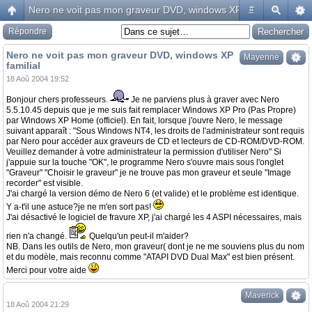
Nero ne voit pas mon graveur DVD, windows XP familial
#
Répondre
Nero ne voit pas mon graveur DVD, windows XP
Mayenne
familial
18 Aoû 2004 19:52
Bonjour chers professeurs.
Je ne parviens plus à graver avec Nero
5.5.10.45 depuis que je me suis fait remplacer Windows XP Pro (Pas Propre)
par Windows XP Home (officiel). En fait, lorsque j'ouvre Nero, le message
suivant apparaît : "Sous Windows NT4, les droits de l'administrateur sont requis
par Nero pour accéder aux graveurs de CD et lecteurs de CD-ROM/DVD-ROM.
Veuillez demander à votre administrateur la permission d'utiliser Nero" Si
j'appuie sur la touche "OK", le programme Nero s'ouvre mais sous l'onglet
"Graveur" "Choisir le graveur" je ne trouve pas mon graveur et seule "Image
recorder" est visible.
J'ai chargé la version démo de Nero 6 (et valide) et le problème est identique.
Y a-t'il une astuce?je ne m'en sort pas!
J'ai désactivé le logiciel de fravure XP, j'ai chargé les 4 ASPI nécessaires, mais
rien n'a changé.
Quelqu'un peut-il m'aider?
NB. Dans les outils de Nero, mon graveur( dont je ne me souviens plus du nom
et du modèle, mais reconnu comme "ATAPI DVD Dual Max" est bien présent.
Merci pour votre aide
Maverick
18 Aoû 2004 21:29