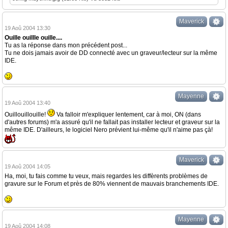
Maverick
19 Aoû 2004 13:30
Ouille ouillle ouille....
Tu as la réponse dans mon précédent post...
Tu ne dois jamais avoir de DD connecté avec un graveur/lecteur sur la même
IDE.
Mayenne
19 Aoû 2004 13:40
Ouillouillouille!
Va falloir m'expliquer lentement, car à moi, ON (dans
d'autres forums) m'a assuré qu'il ne fallait pas installer lecteur et graveur sur la
même IDE. D'ailleurs, le logiciel Nero prévient lui-même qu'il n'aime pas çà!
Maverick
19 Aoû 2004 14:05
Ha, moi, tu fais comme tu veux, mais regardes les diffèrents problèmes de
gravure sur le Forum et près de 80% viennent de mauvais branchements IDE.
Mayenne
19 Aoû 2004 14:08