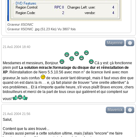
Graveur IISONIC
Graveur IISONIC .jpg (51.23 Kio) Vu 3807 fois
Mayenne
21 Aoû 2004 18:40
Mesdames et messieurs, Bonjour.
Cà y est: çà fonctionne
plein pot!
La solution miracle:formatage du disque dur et réinstallation de
XP
. Réinstallation de Nero 5.5.10.56 avec mon n° de licence livré avec mon
graveur.Je suis confus
de vous avoir tant dérangé, mais il faut vous dire que
quand on est dans la m. . . e, çà fait plaisir de trouver "une oreille attentive" à
vos problèmes... Et à n'importe quelle heure, s'il vous plaît! Bravo encore, chers
bidouilleurs et merci de la part de tous ceux qui galèrent et qui comptent sur
vous!
Maverick
21 Aoû 2004 21:56
Salut,
Content que tu aies trouvé...
J'avais aussi pensé a cette solution ultime, mais j'allais "encore" me faire