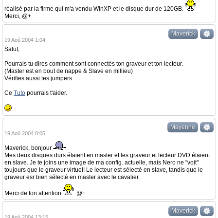
réalisé par la firme qui m'a vendu WinXP et le disque dur de 120GB.
Merci, @+
Maverick
19 Aoû 2004 1:04
Salut,
Pourrais tu dires comment sont connectés ton graveur et ton lecteur.
(Master est en bout de nappe & Slave en millieu)
Vérifies aussi tes jumpers.
Ce
Tuto
pourrais t'aider.
Mayenne
19 Aoû 2004 8:05
Maverick, bonjour
Mes deux disques durs étaient en master et les graveur et lecteur DVD étaient
en slave. Je te joins une image de ma config. actuelle, mais Nero ne "voit"
toujours que le graveur virtuel! Le lecteur est sélecté en slave, tandis que le
graveur esr bien sélecté en master avec le cavalier.
Merci de ton attention
@+
Maverick
19 Aoû 2004 13:15