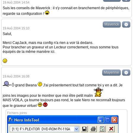
19 Aoû 2004 14:54
Suis les conseils de Maverick : il s'y connait en branchement de périphériques,
regarde sa configuration !
Maverick
19 Aoû 2004 15:10
Salut,
Merci CapJack, mais ma config n'a rien a voir là dedans.
Pour brancher un graveur et un Lecteur correctement, nous somme tous
équipés de la même manière ici.
Mayenne
19 Aoû 2004 16:08
Ô grand Bwana
J'ai présentement tout fait comme toi y en a dit. Je
joins les images pour te montrer que moi être petit malin
MAIS VOILA, ça tourne toujours pas rond, le sale Nero ne reconnaît toujours
que le graveur virtuel
Fichiers joints