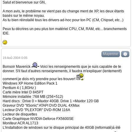
Salut et bienvenue sur GN,
A mon avis, le problème ne vient pas du change ment de XP, les deux étants
basés sur le même noyau.
As tu bien réinstallé tous les drivers ad-hoc pour ton PC (CM, Chipset, etc...)
Peux tu décrires un peu plus ton matériel CPU, CM, RAM, etc... branchements
IDE.
Mayenne
19 Aoû 2004 0:05
Bonsoir Maverick
Voici les renseignements que je suis capable de te
donner. S'il faut d'autres renseignements, il faudra m'expliquer (lentement!)
comment je dois m'y prendre pour les trouver!
Windows XP Home Edition Pack 1
Pentium 4 ( 1,8GHz )
Carte mère Intel D 845PT
Mémoire installée :768 MB (256+512)
Hard discs : Drive 0 = Maxtor 40GB. Drive 1 =Maxtor 120 GB
Graveur DVD "IISonic" ATAPI DVD DUAL 4XMax
Lecteur DVD "PLEXTOR" DVD-ROM 116A
Lecteur de disquettes
Carte Graphique NVIDIA Geforce FX5600SE
Moniteur ACR AL1713
L'installation de windows sur le disque principal de 40GB (reformaté)à été