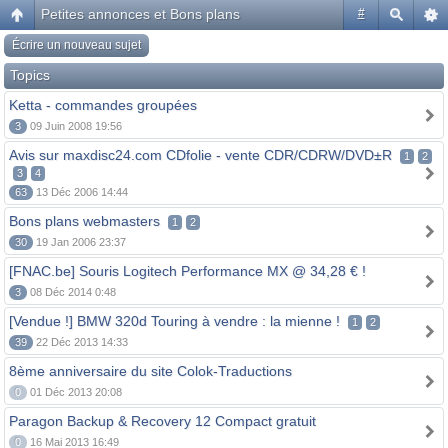
Petites annonces et Bons plans
#
Écrire un nouveau sujet
Topics
Ketta - commandes groupées
3
09 Juin 2008 19:56
Avis sur maxdisc24.com CDfolie - vente CDR/CDRW/DVD±R
1
2
3
4
63
13 Déc 2006 14:44
Bons plans webmasters
1
2
30
19 Jan 2006 23:37
[FNAC.be] Souris Logitech Performance MX @ 34,28 € !
3
08 Déc 2014 0:48
[Vendue !] BMW 320d Touring à vendre : la mienne !
1
2
39
22 Déc 2013 14:33
8ème anniversaire du site Colok-Traductions
0
01 Déc 2013 20:08
Paragon Backup & Recovery 12 Compact gratuit
0
16 Mai 2013 16:49