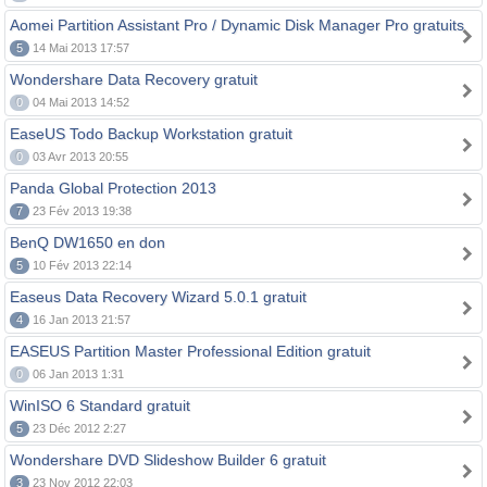
Aomei Partition Assistant Pro / Dynamic Disk Manager Pro gratuits
5
14 Mai 2013 17:57
Wondershare Data Recovery gratuit
0
04 Mai 2013 14:52
EaseUS Todo Backup Workstation gratuit
0
03 Avr 2013 20:55
Panda Global Protection 2013
7
23 Fév 2013 19:38
BenQ DW1650 en don
5
10 Fév 2013 22:14
Easeus Data Recovery Wizard 5.0.1 gratuit
4
16 Jan 2013 21:57
EASEUS Partition Master Professional Edition gratuit
0
06 Jan 2013 1:31
WinISO 6 Standard gratuit
5
23 Déc 2012 2:27
Wondershare DVD Slideshow Builder 6 gratuit
3
23 Nov 2012 22:03