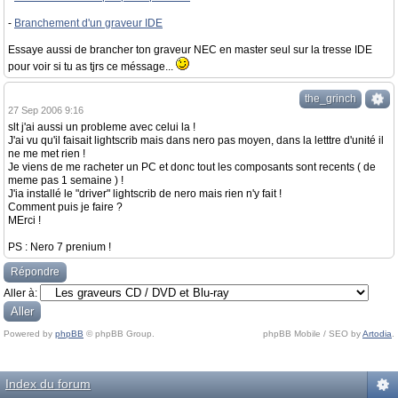
-
Branchement d'un graveur IDE
Essaye aussi de brancher ton graveur NEC en master seul sur la tresse IDE
pour voir si tu as tjrs ce méssage...
the_grinch
27 Sep 2006 9:16
slt j'ai aussi un probleme avec celui la !
J'ai vu qu'il faisait lightscrib mais dans nero pas moyen, dans la letttre d'unité il
ne me met rien !
Je viens de me racheter un PC et donc tout les composants sont recents ( de
meme pas 1 semaine ) !
J'ia installé le "driver" lightscrib de nero mais rien n'y fait !
Comment puis je faire ?
MErci !
PS : Nero 7 prenium !
Répondre
Aller à:
Powered by
phpBB
© phpBB Group.
phpBB Mobile / SEO by
Artodia
.
Index du forum