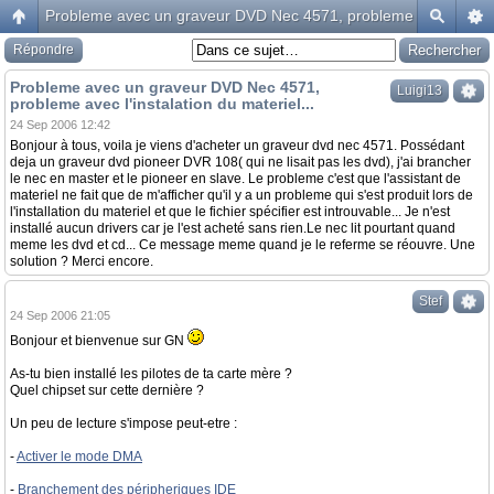
Probleme avec un graveur DVD Nec 4571, probleme avec l'instala
Répondre
Probleme avec un graveur DVD Nec 4571,
Luigi13
probleme avec l'instalation du materiel...
24 Sep 2006 12:42
Bonjour à tous, voila je viens d'acheter un graveur dvd nec 4571. Possédant
deja un graveur dvd pioneer DVR 108( qui ne lisait pas les dvd), j'ai brancher
le nec en master et le pioneer en slave. Le probleme c'est que l'assistant de
materiel ne fait que de m'afficher qu'il y a un probleme qui s'est produit lors de
l'installation du materiel et que le fichier spécifier est introuvable... Je n'est
installé aucun drivers car je l'est acheté sans rien.Le nec lit pourtant quand
meme les dvd et cd... Ce message meme quand je le referme se réouvre. Une
solution ? Merci encore.
Stef
24 Sep 2006 21:05
Bonjour et bienvenue sur GN
As-tu bien installé les pilotes de ta carte mère ?
Quel chipset sur cette dernière ?
Un peu de lecture s'impose peut-etre :
-
Activer le mode DMA
-
Branchement des péripheriques IDE