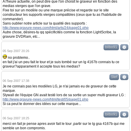
A l'heure actuelle, on peut dire que l'on choisit le graveur en fonction des
medias vierges que l'on grave.
Fixe toi sur un modèle ou une marque précise et regarde sur le site
constructeur les supports vierges compatibles (ceux que tu as l'habitude de
commander).
Sans oublier notre article sur la qualité des supports :
http://www.gravure-news.com/html/arts/24/page01.php
Autre chose, désires-tu qq spécificités comme la fonction LightScribe, la
gravure DVDRam, etc...
bilbo91
05 Sep 2007 20:26
no problemo..
en fait j'ai un peu fait le tour et je suis tombé sur un lg 4167b connais tu ce
graveur?apparament il accepte tous les medias?
Stef
06 Sep 2007 17:38
Je ne connais pas les modèles LG, je n'ai jamais eu de graveur de cette
marque.
Slywall de l'équipe GN avait testé lors de sa sortie un super multi graveur LG :
http://www.gravure-news.com/html/test/05/page01.php
Si ca peut te donner des idées sur cette marque...
bilbo91
06 Sep 2007 18:25
merci en fait je pense apres avoir fait le tour ,partir sur le lg gsa 4167b qui me
semble un bon compromis.