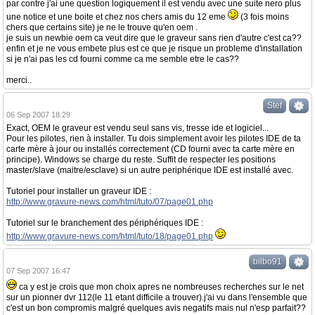
par contre j'ai une question logiquement il est vendu avec une suite nero plus
une notice et une boite et chez nos chers amis du 12 eme
(3 fois moins
chers que certains site) je ne le trouve qu'en oem .
je suis un newbie oem ca veut dire que le graveur sans rien d'autre c'est ca??
enfin et je ne vous embete plus est ce que je risque un probleme d'installation
si je n'ai pas les cd fourni comme ca me semble etre le cas??
merci..
Stef
06 Sep 2007 18:29
Exact, OEM le graveur est vendu seul sans vis, tresse ide et logiciel...
Pour les pilotes, rien à installer. Tu dois simplement avoir les pilotes IDE de ta
carte mère à jour ou installés correctement (CD fourni avec ta carte mère en
principe). Windows se charge du reste. Suffit de respecter les positions
master/slave (maitre/esclave) si un autre periphérique IDE est installé avec.
Tutoriel pour installer un graveur IDE :
http://www.gravure-news.com/html/tuto/07/page01.php
Tutoriel sur le branchement des périphériques IDE :
http://www.gravure-news.com/html/tuto/18/page01.php
bilbo91
07 Sep 2007 16:47
ca y est je crois que mon choix apres ne nombreuses recherches sur le net
sur un pionner dvr 112(le 11 etant difficile a trouver).j'ai vu dans l'ensemble que
c'est un bon compromis malgré quelques avis negatifs mais nul n'esp parfait??