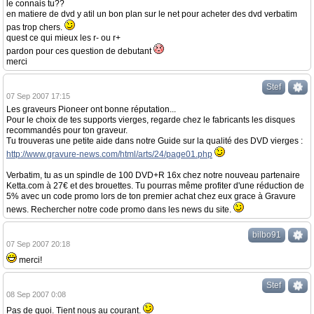
le connais tu??
en matiere de dvd y atil un bon plan sur le net pour acheter des dvd verbatim
pas trop chers.
quest ce qui mieux les r- ou r+
pardon pour ces question de debutant
merci
Stef
07 Sep 2007 17:15
Les graveurs Pioneer ont bonne réputation...
Pour le choix de tes supports vierges, regarde chez le fabricants les disques
recommandés pour ton graveur.
Tu trouveras une petite aide dans notre Guide sur la qualité des DVD vierges :
http://www.gravure-news.com/html/arts/24/page01.php
Verbatim, tu as un spindle de 100 DVD+R 16x chez notre nouveau partenaire
Ketta.com à 27€ et des brouettes. Tu pourras même profiter d'une réduction de
5% avec un code promo lors de ton premier achat chez eux grace à Gravure
news. Rechercher notre code promo dans les news du site.
bilbo91
07 Sep 2007 20:18
merci!
Stef
08 Sep 2007 0:08
Pas de quoi. Tient nous au courant.