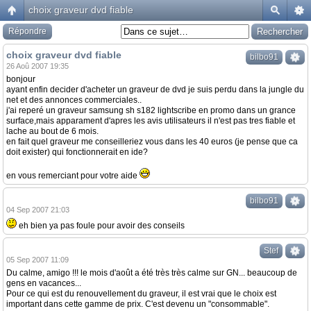
choix graveur dvd fiable
Répondre
choix graveur dvd fiable
bilbo91
26 Aoû 2007 19:35
bonjour
ayant enfin decider d'acheter un graveur de dvd je suis perdu dans la jungle du
net et des annonces commerciales..
j'ai reperé un graveur samsung sh s182 lightscribe en promo dans un grance
surface,mais apparament d'apres les avis utilisateurs il n'est pas tres fiable et
lache au bout de 6 mois.
en fait quel graveur me conseilleriez vous dans les 40 euros (je pense que ca
doit exister) qui fonctionnerait en ide?
en vous remerciant pour votre aide
bilbo91
04 Sep 2007 21:03
eh bien ya pas foule pour avoir des conseils
Stef
05 Sep 2007 11:09
Du calme, amigo !!! le mois d'août a été très très calme sur GN... beaucoup de
gens en vacances...
Pour ce qui est du renouvellement du graveur, il est vrai que le choix est
important dans cette gamme de prix. C'est devenu un "consommable".