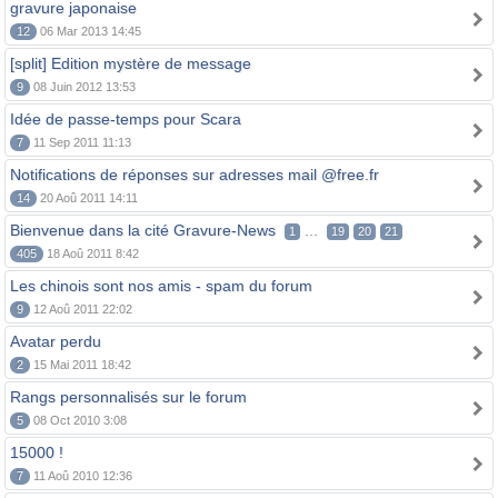
gravure japonaise
12
06 Mar 2013 14:45
[split] Edition mystère de message
9
08 Juin 2012 13:53
Idée de passe-temps pour Scara
7
11 Sep 2011 11:13
Notifications de réponses sur adresses mail @free.fr
14
20 Aoû 2011 14:11
Bienvenue dans la cité Gravure-News
...
1
19
20
21
405
18 Aoû 2011 8:42
Les chinois sont nos amis - spam du forum
9
12 Aoû 2011 22:02
Avatar perdu
2
15 Mai 2011 18:42
Rangs personnalisés sur le forum
5
08 Oct 2010 3:08
15000 !
7
11 Aoû 2010 12:36