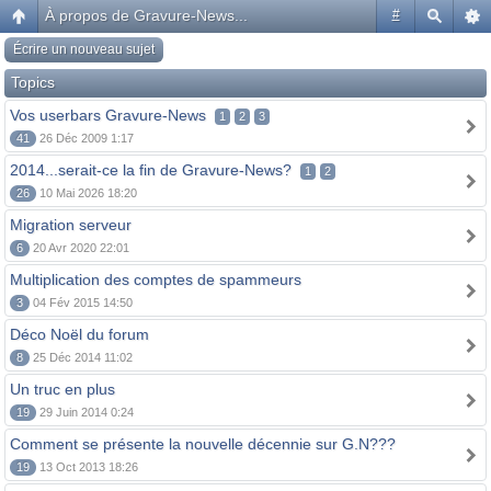
À propos de Gravure-News...
#
Écrire un nouveau sujet
Topics
Vos userbars Gravure-News
1
2
3
41
26 Déc 2009 1:17
2014...serait-ce la fin de Gravure-News?
1
2
26
10 Mai 2026 18:20
Migration serveur
6
20 Avr 2020 22:01
Multiplication des comptes de spammeurs
3
04 Fév 2015 14:50
Déco Noël du forum
8
25 Déc 2014 11:02
Un truc en plus
19
29 Juin 2014 0:24
Comment se présente la nouvelle décennie sur G.N???
19
13 Oct 2013 18:26